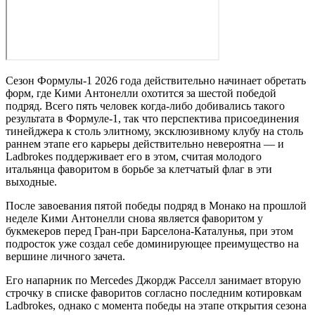
Cезон Формулы-1 2026 года действительно начинает обретать
форм, где Кими Антонелли охотится за шестой победой
подряд. Всего пять человек когда-либо добивались такого
результата в Формуле-1, так что перспектива присоединения
тинейджера к столь элитному, эксклюзивному клубу на столь
раннем этапе его карьеры действительно невероятна — и
Ladbrokes поддерживает его в этом, считая молодого
итальянца фаворитом в борьбе за клетчатый флаг в эти
выходные.
После завоевания пятой победы подряд в Монако на прошлой
неделе Кими Антонелли снова является фаворитом у
букмекеров перед Гран-при Барселона-Каталунья, при этом
подросток уже создал себе доминирующее преимущество на
вершине личного зачета.
Его напарник по Mercedes Джордж Расселл занимает вторую
строчку в списке фаворитов согласно последним котировкам
Ladbrokes, однако с момента победы на этапе открытия сезона