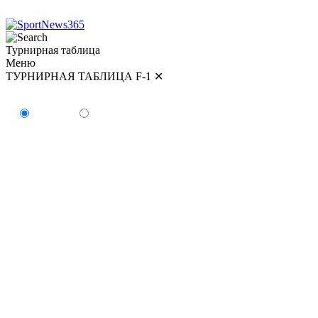
Турнирная таблица
Меню
ТУРНИРНАЯ ТАБЛИЦА F-1
✕
ТУРНИРНАЯ ТАБЛИЦА
Пилоты
Команды
#
Пилот
Очки
Победы
1
Кими Антонелли
179
5
2
Джордж Расселл
154
2
3
Льюис Хэмилтон
147