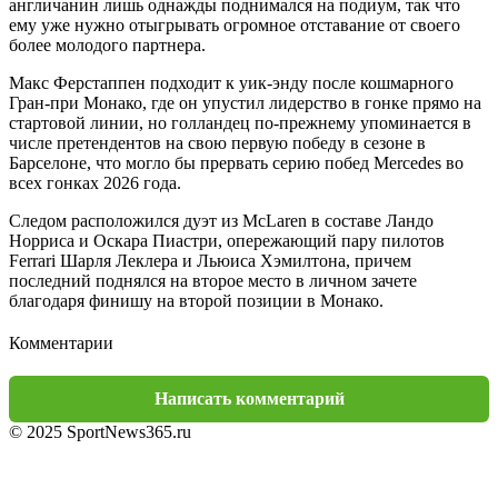
англичанин лишь однажды поднимался на подиум, так что
ему уже нужно отыгрывать огромное отставание от своего
более молодого партнера.
Макс Ферстаппен подходит к уик-энду после кошмарного
Гран-при Монако, где он упустил лидерство в гонке прямо на
стартовой линии, но голландец по-прежнему упоминается в
числе претендентов на свою первую победу в сезоне в
Барселоне, что могло бы прервать серию побед Mercedes во
всех гонках 2026 года.
Следом расположился дуэт из McLaren в составе Ландо
Норриса и Оскара Пиастри, опережающий пару пилотов
Ferrari Шарля Леклера и Льюиса Хэмилтона, причем
последний поднялся на второе место в личном зачете
благодаря финишу на второй позиции в Монако.
Комментарии
Написать комментарий
© 2025 SportNews365.ru