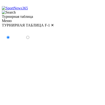
Турнирная таблица
Меню
ТУРНИРНАЯ ТАБЛИЦА F-1
✕
ТУРНИРНАЯ ТАБЛИЦА
Пилоты
Команды
#
Пилот
Очки
Победы
1
Кими Антонелли
179
5
2
Джордж Расселл
154
2
3
Льюис Хэмилтон
147