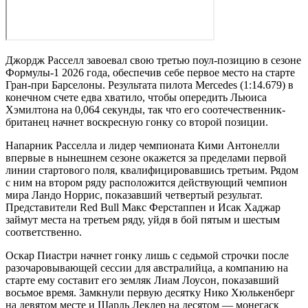
Джордж Расселл завоевал свою третью поул-позицию в сезоне
Формулы-1 2026 года, обеспечив себе первое место на старте
Гран-при Барселоны. Результата пилота Mercedes (1:14.679) в
конечном счете едва хватило, чтобы опередить Льюиса
Хэмилтона на 0,064 секунды, так что его соотечественник-
британец начнет воскресную гонку со второй позиции.
Напарник Расселла и лидер чемпионата Кими Антонелли
впервые в нынешнем сезоне окажется за пределами первой
линии стартового поля, квалифицировавшись третьим. Рядом
с ним на втором ряду расположится действующий чемпион
мира Ландо Норрис, показавший четвертый результат.
Представители Red Bull Макс Ферстаппен и Исак Хаджар
займут места на третьем ряду, уйдя в бой пятым и шестым
соответственно.
Оскар Пиастри начнет гонку лишь с седьмой строчки после
разочаровывающей сессии для австралийца, а компанию на
старте ему составит его земляк Лиам Лоусон, показавший
восьмое время. Замкнули первую десятку Нико Хюлькенберг
на девятом месте и Шарль Леклер на десятом — монегаск