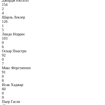
Джордж Расселл
154
2
4
Шарль Леклер
126
1
5
Ландо Норрис
103
0
6
Оскар Пиастри
92
0
7
Макс Ферстаппен
91
0
8
Исак Хаджар
60
0
9
Пьер Гасли