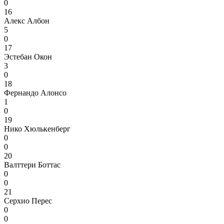
0
16
Алекс Албон
5
0
17
Эстебан Окон
3
0
18
Фернандо Алонсо
1
0
19
Нико Хюлькенберг
0
0
20
Валттери Боттас
0
0
21
Серхио Перес
0
0