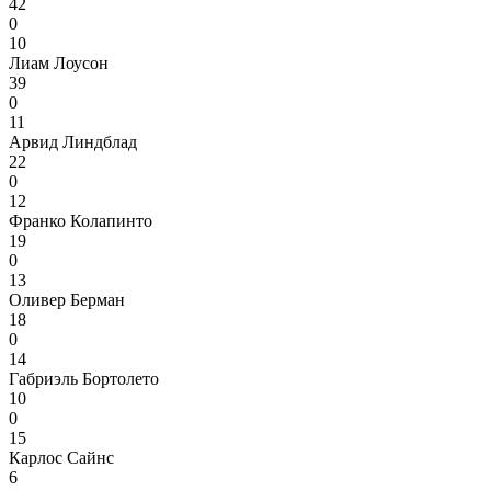
42
0
10
Лиам Лоусон
39
0
11
Арвид Линдблад
22
0
12
Франко Колапинто
19
0
13
Оливер Берман
18
0
14
Габриэль Бортолето
10
0
15
Карлос Сайнс
6