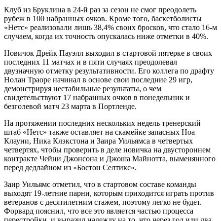
Клуб из Бруклина в 24-й раз за сезон не смог преодолеть
рубеж в 100 набранных очков. Кроме того, баскетболисты
«Нетс» реализовали лишь 38,4% своих бросков, что стало 16-м
случаем, когда их точность опускалась ниже отметки в 40%.
Новичок Дрейк Пауэлл выходил в стартовой пятерке в своих
последних 11 матчах и в пяти случаях преодолевал
двузначную отметку результативности. Его коллега по драфту
Нолан Траоре начинал в основе свои последние 29 игр,
демонстрируя нестабильные результаты, о чем
свидетельствуют 17 набранных очков в понедельник и
безголевой матч 23 марта в Портленде.
На протяжении последних нескольких недель тренерский
штаб «Нетс» также оставляет на скамейке запасных Ноа
Клауни, Ника Клэкстона и Заира Уильямса в четвертых
четвертях, чтобы проверить в деле новичка на двустороннем
контракте Чейни Джонсона и Джоша Майнотта, выменянного
перед дедлайном из «Бостон Селтикс».
Заир Уильямс отметил, что в стартовом составе команды
выходят 19-летние парни, которым приходится играть против
ветеранов с десятилетним стажем, поэтому легко не будет.
Форвард пояснил, что все это является частью процесса
перестройки, и выразил надежду на то, что через год или два