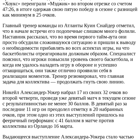
«Хоукс» переиграли «Мэджик» во втором отрезке со счетом
47:26, в итоге одержав свою пятую победу в сезоне с разницей
как минимум в 25 очков.
Главный тренер команды из Атланты Куин Снайдер отметил,
что в начале встречи его подопечные слишком много фолили.
Наставник рассказал, что во время первого тайм-аута они
просто обсудили сложившуюся ситуацию и пришли к выводу
о необходимости прибавлять во всех аспектах игры, на что
баскетболисты отреагировали должным образом. Специалист
пояснил, что игроки повысили уровень своего баскетбола, и
когда им удалось наладить игру в обороне и успешно
отзащищаться, они также отлично проявили себя в
реализации моментов. Тренер резюмировал, что главная
задача для коллектива — продолжать гнуть свою линию.
Никейл Александер-Уокер набрал 17 из своих 32 очков во
второй четверти, проведя уже девятый матч в текущем сезоне
с результативностью не менее 30 баллов. В девятый раз за
последние 11 игр он преодолел отметку в 20 набранных
очков, при этом одно из этих выступлений пришлось на
фееричный перформанс с 41 баллом в матче против
коллектива из Орландо 16 марта.
Выдающееся выступление Александера-Уокера стало частью