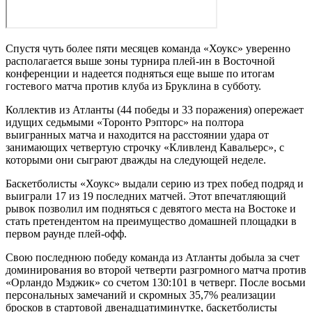
Спустя чуть более пяти месяцев команда «Хоукс» уверенно
располагается выше зоны турнира плей-ин в Восточной
конференции и надеется подняться еще выше по итогам
гостевого матча против клуба из Бруклина в субботу.
Коллектив из Атланты (44 победы и 33 поражения) опережает
идущих седьмыми «Торонто Рэпторс» на полтора
выигранных матча и находится на расстоянии удара от
занимающих четвертую строчку «Кливленд Кавальерс», с
которыми они сыграют дважды на следующей неделе.
Баскетболисты «Хоукс» выдали серию из трех побед подряд и
выиграли 17 из 19 последних матчей. Этот впечатляющий
рывок позволил им подняться с девятого места на Востоке и
стать претендентом на преимущество домашней площадки в
первом раунде плей-офф.
Свою последнюю победу команда из Атланты добыла за счет
доминирования во второй четверти разгромного матча против
«Орландо Мэджик» со счетом 130:101 в четверг. После восьми
персональных замечаний и скромных 35,7% реализации
бросков в стартовой двенадцатиминутке, баскетболисты