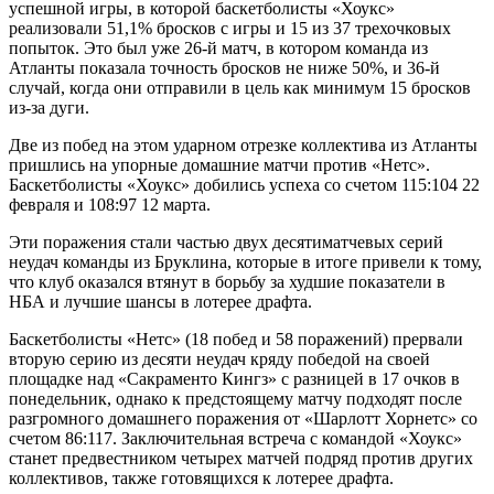
успешной игры, в которой баскетболисты «Хоукс»
реализовали 51,1% бросков с игры и 15 из 37 трехочковых
попыток. Это был уже 26-й матч, в котором команда из
Атланты показала точность бросков не ниже 50%, и 36-й
случай, когда они отправили в цель как минимум 15 бросков
из-за дуги.
Две из побед на этом ударном отрезке коллектива из Атланты
пришлись на упорные домашние матчи против «Нетс».
Баскетболисты «Хоукс» добились успеха со счетом 115:104 22
февраля и 108:97 12 марта.
Эти поражения стали частью двух десятиматчевых серий
неудач команды из Бруклина, которые в итоге привели к тому,
что клуб оказался втянут в борьбу за худшие показатели в
НБА и лучшие шансы в лотерее драфта.
Баскетболисты «Нетс» (18 побед и 58 поражений) прервали
вторую серию из десяти неудач кряду победой на своей
площадке над «Сакраменто Кингз» с разницей в 17 очков в
понедельник, однако к предстоящему матчу подходят после
разгромного домашнего поражения от «Шарлотт Хорнетс» со
счетом 86:117. Заключительная встреча с командой «Хоукс»
станет предвестником четырех матчей подряд против других
коллективов, также готовящихся к лотерее драфта.