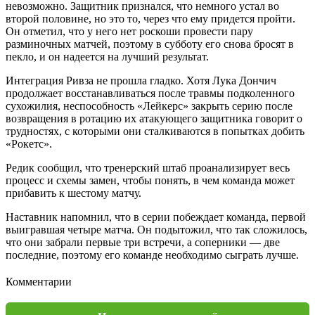
невозможно. Защитник признался, что немного устал во
второй половине, но это то, через что ему придется пройти.
Он отметил, что у него нет роскоши провести пару
разминочных матчей, поэтому в субботу его снова бросят в
пекло, и он надеется на лучший результат.
Интеграция Ривза не прошла гладко. Хотя Лука Дончич
продолжает восстанавливаться после травмы подколенного
сухожилия, неспособность «Лейкерс» закрыть серию после
возвращения в ротацию их атакующего защитника говорит о
трудностях, с которыми они сталкиваются в попытках добить
«Рокетс».
Редик сообщил, что тренерский штаб проанализирует весь
процесс и схемы замен, чтобы понять, в чем команда может
прибавить к шестому матчу.
Наставник напомнил, что в серии побеждает команда, первой
выигравшая четыре матча. Он подытожил, что так сложилось,
что они забрали первые три встречи, а соперники — две
последние, поэтому его команде необходимо сыграть лучше.
Комментарии