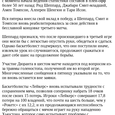
с момента начала ведения статистики составов в плей-офф
более 50 лет назад: Рид Шеппард, Джабари Смит-младший,
Амен Томпсон, Алперен Шенгюн и Тари Исон.
Вся пятерка внесла свой вклад в победу, а Шеппард, Смит и
Томпсон вновь реабилитировались за свои действия в
бесславной концовке третьего матча.
Шеппард признался, что после произошедшего в третьей игре
они могли бы с легкостью опустить руки, обидеться и сдаться.
Однако баскетболист подчеркнул, что они поступили иначе,
извлекли урок из случившегося, продолжают сражаться и
дают себе шанс на продолжение борьбы.
Участие Дюранта в шестом матче находится под вопросом из-
за травмы голеностопа, полученной им во второй игре.
Многочисленные сообщения в пятницу указывали на то, что
он вновь останется вне заявки.
Баскетболисты «Лейкерс» вновь испытывали трудности с
сохранением мяча, позволив сопернику набрать 18 очков
после своих 15 потерь. Игроки «Лейкерс» совершают 17,8
потери на 100 владений, что почти на шесть больше, чем у
«Рокетс» с их 12,2, и их продолжающаяся неспособность
бережно обращаться с мячом играет на руку нападению
Хьюстона, которое само испытывает проблемы с