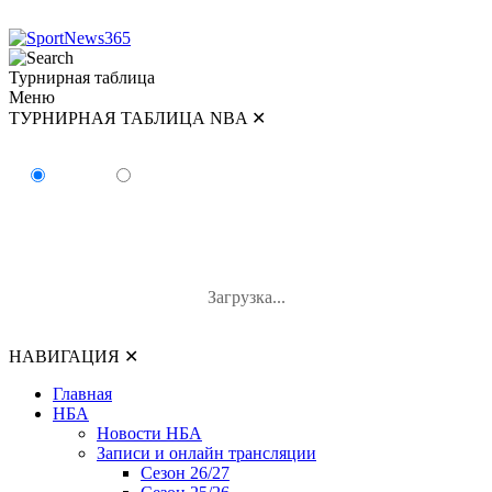
Турнирная таблица
Меню
ТУРНИРНАЯ ТАБЛИЦА NBA
✕
ТУРНИРНАЯ ТАБЛИЦА NBA
Восток
Запад
#
Команда
В-П
В%
Загрузка...
НАВИГАЦИЯ
✕
Главная
НБА
Новости НБА
Записи и онлайн трансляции
Сезон 26/27