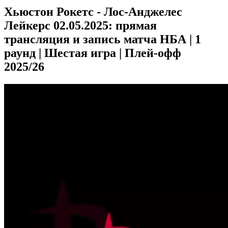
Хьюстон Рокетс - Лос-Анджелес
Лейкерс 02.05.2025: прямая
трансляция и запись матча НБА | 1
раунд | Шестая игра | Плей-офф
2025/26