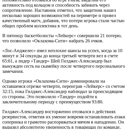
активность под кольцом и способность забивать через
сопротивление. Наставник отметил, что защитник нашел
несколько хороших возможностей на периметре и провел
качественный матч, добавив, что потери игрока стали частью
общих проблем коллектива в тот день.
В пятницу баскетболисты «Лейкерс» совершили 21 потерю,
что позволило «Оклахома-Сити» набрать 26 очков.
«Лос-Анджелес» имел неплохие шансы на успех, когда за 10
минут и 34 секунды до конца третьей четверти вел в счете
65:61, а лидер «Тандер» Шей Гилджес-Александер был
вынужден сесть на скамейку после четвертого персонального
замечания.
Однако игроки «Оклахома-Сити» доминировали на
оставшемся отрезке четверти, переиграв «Лейкерс» со счетом
32:15, пока Гилджес-Александер наблюдал за происходящим
со стороны. Это позволило «Тандер» подойти к
заключительному периоду с преимуществом 93:80.
Гилджес-Александер восторженно отозвался о действиях
резервистов, отметив их умение вовремя останавливать атаки
соперника и грамотно распоряжаться мячом в нападении. Он
выразил абсолютную уверенность в товарищах по команде,