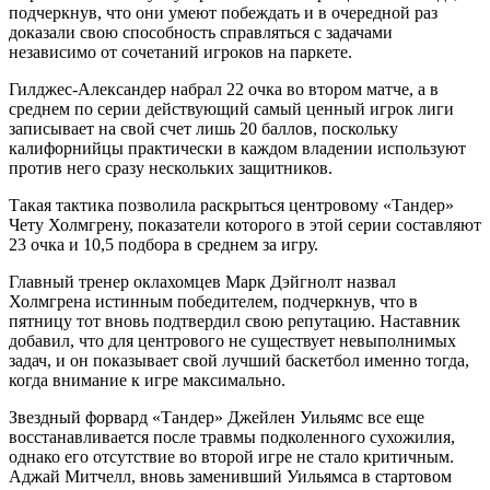
подчеркнув, что они умеют побеждать и в очередной раз
доказали свою способность справляться с задачами
независимо от сочетаний игроков на паркете.
Гилджес-Александер набрал 22 очка во втором матче, а в
среднем по серии действующий самый ценный игрок лиги
записывает на свой счет лишь 20 баллов, поскольку
калифорнийцы практически в каждом владении используют
против него сразу нескольких защитников.
Такая тактика позволила раскрыться центровому «Тандер»
Чету Холмгрену, показатели которого в этой серии составляют
23 очка и 10,5 подбора в среднем за игру.
Главный тренер оклахомцев Марк Дэйгнолт назвал
Холмгрена истинным победителем, подчеркнув, что в
пятницу тот вновь подтвердил свою репутацию. Наставник
добавил, что для центрового не существует невыполнимых
задач, и он показывает свой лучший баскетбол именно тогда,
когда внимание к игре максимально.
Звездный форвард «Тандер» Джейлен Уильямс все еще
восстанавливается после травмы подколенного сухожилия,
однако его отсутствие во второй игре не стало критичным.
Аджай Митчелл, вновь заменивший Уильямса в стартовом