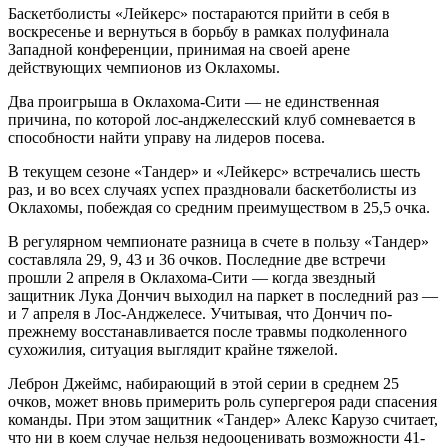
Баскетболисты «Лейкерс» постараются прийти в себя в
воскресенье и вернуться в борьбу в рамках полуфинала
Западной конференции, принимая на своей арене
действующих чемпионов из Оклахомы.
Два проигрыша в Оклахома-Сити — не единственная
причина, по которой лос-анджелесский клуб сомневается в
способности найти управу на лидеров посева.
В текущем сезоне «Тандер» и «Лейкерс» встречались шесть
раз, и во всех случаях успех праздновали баскетболисты из
Оклахомы, побеждая со средним преимуществом в 25,5 очка.
В регулярном чемпионате разница в счете в пользу «Тандер»
составляла 29, 9, 43 и 36 очков. Последние две встречи
прошли 2 апреля в Оклахома-Сити — когда звездный
защитник Лука Дончич выходил на паркет в последний раз —
и 7 апреля в Лос-Анджелесе. Учитывая, что Дончич по-
прежнему восстанавливается после травмы подколенного
сухожилия, ситуация выглядит крайне тяжелой.
Леброн Джеймс, набирающий в этой серии в среднем 25
очков, может вновь примерить роль супергероя ради спасения
команды. При этом защитник «Тандер» Алекс Карузо считает,
что ни в коем случае нельзя недооценивать возможности 41-