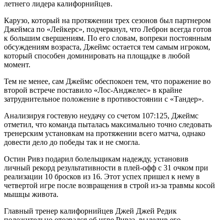
летнего лидера калифорнийцев.
Карузо, который на протяжении трех сезонов был партнером
Джеймса по «Лейкерс», подчеркнул, что Леброн всегда готов
к большим свершениям. По его словам, вопреки постоянным
обсуждениям возраста, Джеймс остается тем самым игроком,
который способен доминировать на площадке в любой
момент.
Тем не менее, сам Джеймс обеспокоен тем, что поражение во
второй встрече поставило «Лос-Анджелес» в крайне
затруднительное положение в противостоянии с «Тандер».
Анализируя гостевую неудачу со счетом 107:125, Джеймс
отметил, что команда пыталась максимально точно следовать
тренерским установкам на протяжении всего матча, однако
довести дело до победы так и не смогла.
Остин Ривз подарил болельщикам надежду, установив
личный рекорд результативности в плей-офф с 31 очком при
реализации 10 бросков из 16. Этот успех пришел к нему в
четвертой игре после возвращения в строй из-за травмы косой
мышцы живота.
Главный тренер калифорнийцев Джей Джей Редик
положительно отозвался об игре Ривза, выделив его