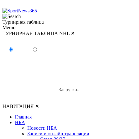
Турнирная таблица
Меню
ТУРНИРНАЯ ТАБЛИЦА NHL
✕
ТУРНИРНАЯ ТАБЛИЦА NHL
Восток
Запад
#
Команда
И
В-П-ОТ
О
Загрузка...
НАВИГАЦИЯ
✕
Главная
НБА
Новости НБА
Записи и онлайн трансляции