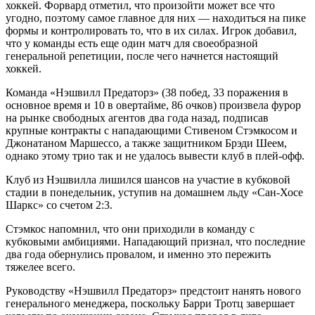
хоккей. Форвард отметил, что произойти может все что
угодно, поэтому самое главное для них — находиться на пике
формы и контролировать то, что в их силах. Игрок добавил,
что у команды есть еще один матч для своеобразной
генеральной репетиции, после чего начнется настоящий
хоккей.
Команда «Нэшвилл Предаторз» (38 побед, 33 поражения в
основное время и 10 в овертайме, 86 очков) произвела фурор
на рынке свободных агентов два года назад, подписав
крупные контракты с нападающими Стивеном Стэмкосом и
Джонатаном Маршессо, а также защитником Брэди Шеем,
однако этому трио так и не удалось вывести клуб в плей-офф.
Клуб из Нэшвилла лишился шансов на участие в кубковой
стадии в понедельник, уступив на домашнем льду «Сан-Хосе
Шаркс» со счетом 2:3.
Стэмкос напомнил, что они приходили в команду с
кубковыми амбициями. Нападающий признал, что последние
два года обернулись провалом, и именно это пережить
тяжелее всего.
Руководству «Нэшвилл Предаторз» предстоит нанять нового
генерального менеджера, поскольку Барри Тротц завершает