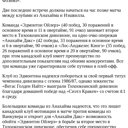
Флэймз».
Две последние встречи должны начаться на час позже матча
между клубами из Анахайма и Нэшвилла.
Команда «Эдмонтон Ойлерз» (40 побед, 30 поражений в
основное время и 11 в овертайме, 91 очко) занимает второе
место в Тихоокеанском дивизионе, на одно очко опережая
«Анахайм Дакс» (42 победы, 33 поражения в основное время
и 6 в овертайме, 90 очков) и «Лос-Анджелес Кингз» (35 побед,
26 поражений в основное время и 20 в овертайме, 90 очков),
при этом канадский клуб имеет преимущество по
дополнительным показателям над обоими конкурентами. Все
три команды уже гарантировали себе путевки в плей-офф.
Клуб из Эдмонтона надеялся побороться за свой первый титул
чемпиона дивизиона с сезона 1986/87, однако хоккеисты
«Вегас Голден Найтс» выиграли Тихоокеанский дивизион
благодаря домашней победе над «Сиэтл Кракен» со счетом 4:1
в среду.
Болельщики команды из Анахайма надеются, что это лишит
канадский клуб мотивации в матче против команды из
Ванкувера и откроет для «Анахайм Дакс» возможность
обойти «Эдмонтон Ойлерз» в борьбе за второе место в
Тихоокеанском дивизионе, обеспечив себе преимущество