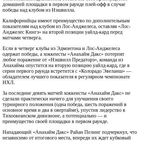
домашней площадки в первом раунде плей-офф в случае
победы над клубом из Нэшвилла.
Калифорнийцы имеют преимущество по дополнительным
показателям над клубом из Лос-Анджелеса, оставляя «Лос-
Анджелес Кингз» на второй позиции уайлд-кард перед
матчами четверга.
Если в четверг клубы из Эдмонтона и Лос-Анджелеса
одержат победы, а хоккеисты «Анахайм Дакс» потерпят
любое поражение от «Нэшвилл Предаторз», команда из
Анахайма опустится на вторую позицию уайлд-кард, где в
серии первого раунда встретится с «Колорадо Эвеланш» —
обладателем лучшего показателя в регулярном чемпионате
НХЛ.
За последние девять матчей хоккеисты «Анахайм Дакс» не
сделали практически ничего для улучшения своего
турнирного положения (одна победа, шесть поражений в
основное время и два в овертайме), упустив лидерство в
Тихоокеанском дивизионе, а потенциально — и
преимущество своей площадки в первом раунде.
Нападающий «Анахайм Дакс» Райан Пелинг подчеркнул, что
независимо от итогового места, впереди их ждет кубковый