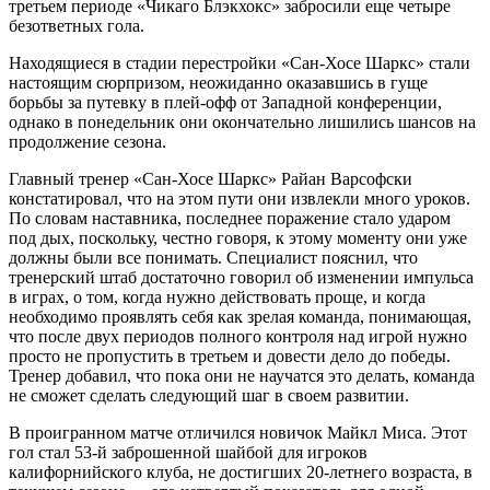
третьем периоде «Чикаго Блэкхокс» забросили еще четыре
безответных гола.
Находящиеся в стадии перестройки «Сан-Хосе Шаркс» стали
настоящим сюрпризом, неожиданно оказавшись в гуще
борьбы за путевку в плей-офф от Западной конференции,
однако в понедельник они окончательно лишились шансов на
продолжение сезона.
Главный тренер «Сан-Хосе Шаркс» Райан Варсофски
констатировал, что на этом пути они извлекли много уроков.
По словам наставника, последнее поражение стало ударом
под дых, поскольку, честно говоря, к этому моменту они уже
должны были все понимать. Специалист пояснил, что
тренерский штаб достаточно говорил об изменении импульса
в играх, о том, когда нужно действовать проще, и когда
необходимо проявлять себя как зрелая команда, понимающая,
что после двух периодов полного контроля над игрой нужно
просто не пропустить в третьем и довести дело до победы.
Тренер добавил, что пока они не научатся это делать, команда
не сможет сделать следующий шаг в своем развитии.
В проигранном матче отличился новичок Майкл Миса. Этот
гол стал 53-й заброшенной шайбой для игроков
калифорнийского клуба, не достигших 20-летнего возраста, в