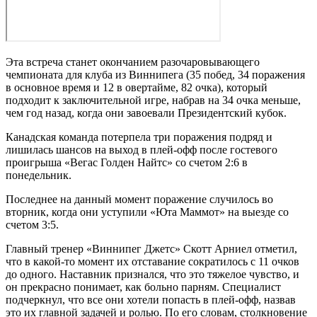
Эта встреча станет окончанием разочаровывающего
чемпионата для клуба из Виннипега (35 побед, 34 поражения
в основное время и 12 в овертайме, 82 очка), который
подходит к заключительной игре, набрав на 34 очка меньше,
чем год назад, когда они завоевали Президентский кубок.
Канадская команда потерпела три поражения подряд и
лишилась шансов на выход в плей-офф после гостевого
проигрыша «Вегас Голден Найтс» со счетом 2:6 в
понедельник.
Последнее на данный момент поражение случилось во
вторник, когда они уступили «Юта Маммот» на выезде со
счетом 3:5.
Главный тренер «Виннипег Джетс» Скотт Арниел отметил,
что в какой-то момент их отставание сократилось с 11 очков
до одного. Наставник признался, что это тяжелое чувство, и
он прекрасно понимает, как больно парням. Специалист
подчеркнул, что все они хотели попасть в плей-офф, назвав
это их главной задачей и ролью. По его словам, столкновение