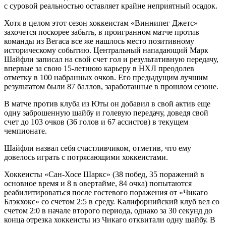
с суровой реальностью оставляет крайне неприятный осадок.
Хотя в целом этот сезон хоккеистам «Виннипег Джетс»
захочется поскорее забыть, в проигранном матче против
команды из Вегаса все же нашлось место позитивному
историческому событию. Центральный нападающий Марк
Шайфли записал на свой счет гол и результативную передачу,
впервые за свою 15-летнюю карьеру в НХЛ преодолев
отметку в 100 набранных очков. Его предыдущим лучшим
результатом были 87 баллов, заработанные в прошлом сезоне.
В матче против клуба из Юты он добавил в свой актив еще
одну заброшенную шайбу и голевую передачу, доведя свой
счет до 103 очков (36 голов и 67 ассистов) в текущем
чемпионате.
Шайфли назвал себя счастливчиком, отметив, что ему
довелось играть с потрясающими хоккеистами.
Хоккеисты «Сан-Хосе Шаркс» (38 побед, 35 поражений в
основное время и 8 в овертайме, 84 очка) попытаются
реабилитироваться после гостевого поражения от «Чикаго
Блэкхокс» со счетом 2:5 в среду. Калифорнийский клуб вел со
счетом 2:0 в начале второго периода, однако за 30 секунд до
конца отрезка хоккеисты из Чикаго отквитали одну шайбу. В