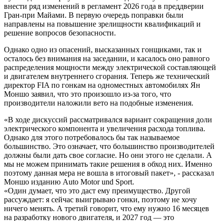
внести ряд изменений в регламент 2026 года в преддверии
Гран-при Майами. В первую очередь поправки были
направлены на повышение зрелищности квалификаций и
решение вопросов безопасности.
Однако одно из опасений, высказанных гонщиками, так и
осталось без внимания на заседании, и касалось оно равного
распределения мощности между электрической составляющей
и двигателем внутреннего сгорания. Теперь же технический
директор FIA по гонкам на одноместных автомобилях Ян
Моншо заявил, что это произошло из-за того, что
производители наложили вето на подобные изменения.
«В ходе дискуссий рассматривался вариант сокращения доли
электрического компонента и увеличения расхода топлива.
Однако для этого потребовалось бы так называемое
большинство. Это означает, что большинство производителей
должны были дать свое согласие. Но они этого не сделали. А
мы не можем принимать такие решения в обход них. Именно
поэтому данная мера не вошла в итоговый пакет», - рассказал
Моншо изданию Auto Motor und Sport.
«Один думает, что это даст ему преимущество. Другой
рассуждает: я сейчас выигрываю гонки, поэтому не хочу
ничего менять. А третий говорит, что ему нужно 16 месяцев
на разработку нового двигателя, и 2027 год — это