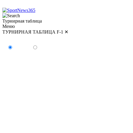
Турнирная таблица
Меню
ТУРНИРНАЯ ТАБЛИЦА F-1
✕
ТУРНИРНАЯ ТАБЛИЦА
Пилоты
Команды
#
Пилот
Очки
Победы
1
Кими Антонелли
179
5
2
Джордж Расселл
154
2
3
Льюис Хэмилтон
147