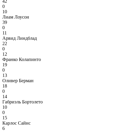
42
0
10
Лиам Лоусон
39
0
11
Арвид Линдблад
22
0
12
Франко Колапинто
19
0
13
Оливер Берман
18
0
14
Габриэль Бортолето
10
0
15
Карлос Сайнс
6