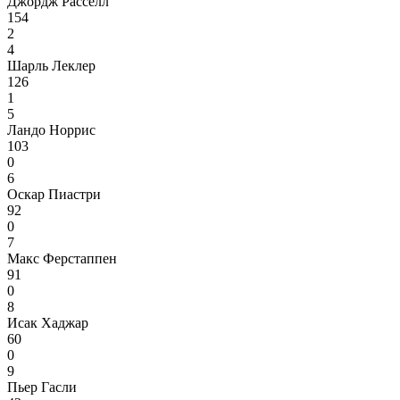
Джордж Расселл
154
2
4
Шарль Леклер
126
1
5
Ландо Норрис
103
0
6
Оскар Пиастри
92
0
7
Макс Ферстаппен
91
0
8
Исак Хаджар
60
0
9
Пьер Гасли