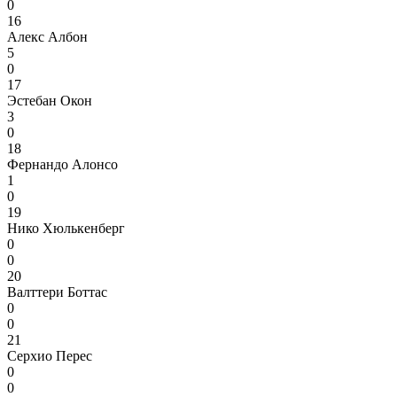
0
16
Алекс Албон
5
0
17
Эстебан Окон
3
0
18
Фернандо Алонсо
1
0
19
Нико Хюлькенберг
0
0
20
Валттери Боттас
0
0
21
Серхио Перес
0
0