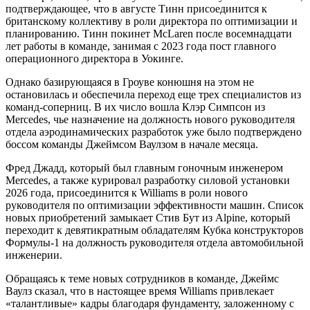
подтверждающее, что в августе Тинн присоединится к
британскому коллективу в роли директора по оптимизации и
планированию. Тинн покинет McLaren после восемнадцати
лет работы в команде, занимая с 2023 года пост главного
операционного директора в Уокинге.
Однако базирующаяся в Гроуве конюшня на этом не
остановилась и обеспечила переход еще трех специалистов из
команд-соперниц. В их число вошла Клэр Симпсон из
Mercedes, чье назначение на должность нового руководителя
отдела аэродинамических разработок уже было подтверждено
боссом команды Джеймсом Ваулзом в начале месяца.
Фред Джадд, который был главным гоночным инженером
Mercedes, а также курировал разработку силовой установки
2026 года, присоединится к Williams в роли нового
руководителя по оптимизации эффективности машин. Список
новых приобретений замыкает Стив Бут из Alpine, который
переходит к девятикратным обладателям Кубка конструкторов
Формулы-1 на должность руководителя отдела автомобильной
инженерии.
Обращаясь к теме новых сотрудников в команде, Джеймс
Ваулз сказал, что в настоящее время Williams привлекает
«талантливые» кадры благодаря фундаменту, заложенному с