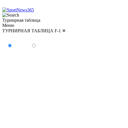
Турнирная таблица
Меню
ТУРНИРНАЯ ТАБЛИЦА F-1
✕
ТУРНИРНАЯ ТАБЛИЦА
Пилоты
Команды
#
Пилот
Очки
Победы
1
Кими Антонелли
179
5
2
Джордж Расселл
154
2
3
Льюис Хэмилтон
147