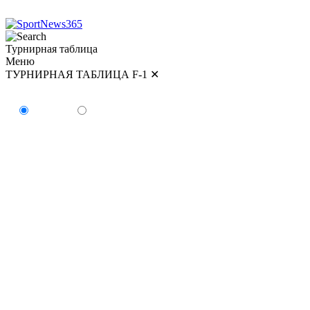
Турнирная таблица
Меню
ТУРНИРНАЯ ТАБЛИЦА F-1
✕
ТУРНИРНАЯ ТАБЛИЦА
Пилоты
Команды
#
Пилот
Очки
Победы
1
Кими Антонелли
179
5
2
Джордж Расселл
154
2
3
Льюис Хэмилтон
147