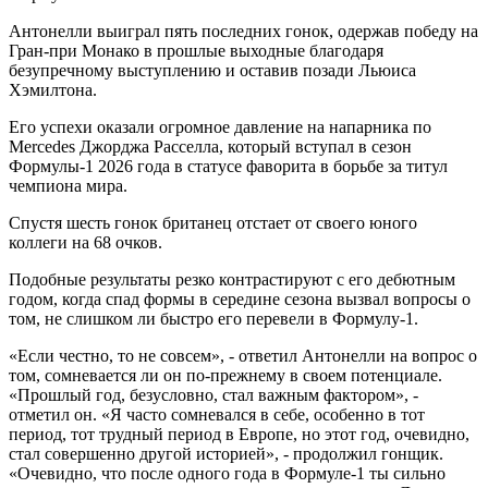
Антонелли выиграл пять последних гонок, одержав победу на
Гран-при Монако в прошлые выходные благодаря
безупречному выступлению и оставив позади Льюиса
Хэмилтона.
Его успехи оказали огромное давление на напарника по
Mercedes Джорджа Расселла, который вступал в сезон
Формулы-1 2026 года в статусе фаворита в борьбе за титул
чемпиона мира.
Спустя шесть гонок британец отстает от своего юного
коллеги на 68 очков.
Подобные результаты резко контрастируют с его дебютным
годом, когда спад формы в середине сезона вызвал вопросы о
том, не слишком ли быстро его перевели в Формулу-1.
«Если честно, то не совсем», - ответил Антонелли на вопрос о
том, сомневается ли он по-прежнему в своем потенциале.
«Прошлый год, безусловно, стал важным фактором», -
отметил он. «Я часто сомневался в себе, особенно в тот
период, тот трудный период в Европе, но этот год, очевидно,
стал совершенно другой историей», - продолжил гонщик.
«Очевидно, что после одного года в Формуле-1 ты сильно