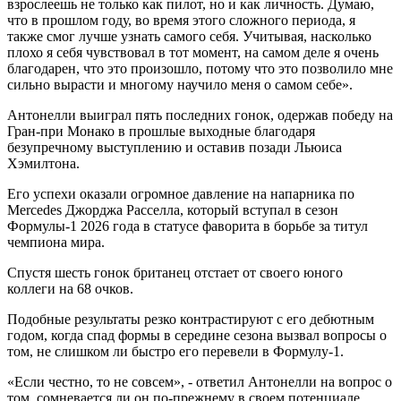
взрослеешь не только как пилот, но и как личность. Думаю,
что в прошлом году, во время этого сложного периода, я
также смог лучше узнать самого себя. Учитывая, насколько
плохо я себя чувствовал в тот момент, на самом деле я очень
благодарен, что это произошло, потому что это позволило мне
сильно вырасти и многому научило меня о самом себе».
Антонелли выиграл пять последних гонок, одержав победу на
Гран-при Монако в прошлые выходные благодаря
безупречному выступлению и оставив позади Льюиса
Хэмилтона.
Его успехи оказали огромное давление на напарника по
Mercedes Джорджа Расселла, который вступал в сезон
Формулы-1 2026 года в статусе фаворита в борьбе за титул
чемпиона мира.
Спустя шесть гонок британец отстает от своего юного
коллеги на 68 очков.
Подобные результаты резко контрастируют с его дебютным
годом, когда спад формы в середине сезона вызвал вопросы о
том, не слишком ли быстро его перевели в Формулу-1.
«Если честно, то не совсем», - ответил Антонелли на вопрос о
том, сомневается ли он по-прежнему в своем потенциале.