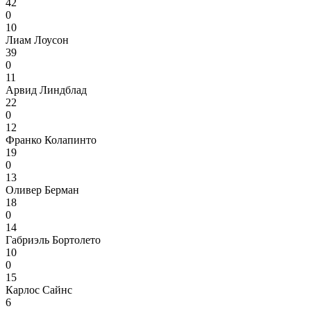
42
0
10
Лиам Лоусон
39
0
11
Арвид Линдблад
22
0
12
Франко Колапинто
19
0
13
Оливер Берман
18
0
14
Габриэль Бортолето
10
0
15
Карлос Сайнс
6