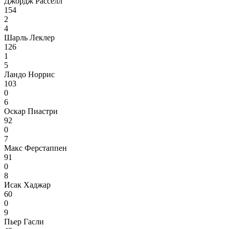
Джордж Расселл
154
2
4
Шарль Леклер
126
1
5
Ландо Норрис
103
0
6
Оскар Пиастри
92
0
7
Макс Ферстаппен
91
0
8
Исак Хаджар
60
0
9
Пьер Гасли