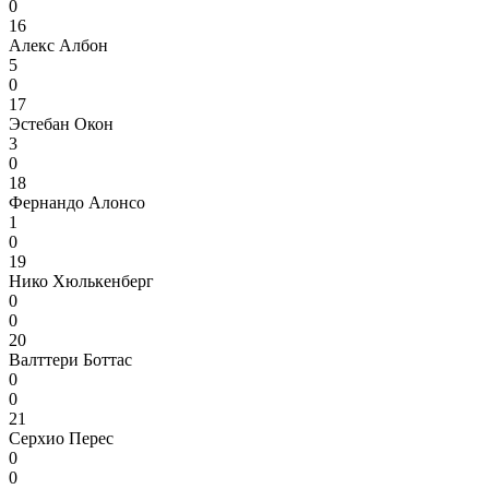
0
16
Алекс Албон
5
0
17
Эстебан Окон
3
0
18
Фернандо Алонсо
1
0
19
Нико Хюлькенберг
0
0
20
Валттери Боттас
0
0
21
Серхио Перес
0
0