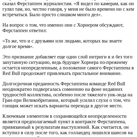
сказал Ферстаппен журналистам. «Я видел по камерам, как он
гулял там, но, честно говоря, у меня не было времени ни с кем
встречаться. Было просто слишком много дел».
На вопрос о том, что именно они с Хорнером обсуждают,
Ферстаппен ответил:
«То же, что и с друзьями или людьми, которых вы знаете
долгое время».
Это признание добавляет еще один слой интриги в и без того
запутанную ситуацию, ведь будущее Хорнера по-прежнему
остается неопределенным, а положение самого Ферстаппена в
Red Bull продолжает привлекать пристальное внимание.
Долгосрочная преданность Ферстаппена команде Red Bull
неоднократно подвергалась сомнению на фоне недавних
трудностей коллектива, особенно после тяжелого уик-энда на
Гран-при Великобритании, который усилил слухи о том, что
гонщик может искать варианты перехода в другое место.
Ключевым элементом в сохраняющейся неопределенности
является предполагаемый пункт в контракте Ферстаппена,
привязанный к результатам выступлений. Как считается, он
вступил в силу после того, как голландец лишился шансов на