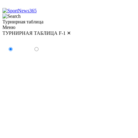
Турнирная таблица
Меню
ТУРНИРНАЯ ТАБЛИЦА F-1
✕
ТУРНИРНАЯ ТАБЛИЦА
Пилоты
Команды
#
Пилот
Очки
Победы
1
Кими Антонелли
179
5
2
Джордж Расселл
154
2
3
Льюис Хэмилтон
147