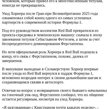
человеком, который привел его к многочисленным титулам,
никогда не прекращались.
Уход Хорнера после Гран-при Великобритании 2025 года
ознаменовал собой конец одного из самых успешных
партнерств в современной истории Формулы-1.
Под его руководством коллектив Red Bull превратился из
проекта-середняка в чемпионскую машину: сначала в эпоху
завоевания титулов Себастьяном Феттелем, а затем за счет
беспрецедентного доминирования Ферстаппена.
Но хотя официальная роль Хорнера в Red Bull подошла к
концу, его связь с Ферстаппеном, похоже, далека от
завершения.
В минувшие выходные в Сильверстоуне Хорнер впервые
после ухода из Red Bull вернулся в паддок Формулы-1,
мгновенно возродив интерес к своим дальнейшим шагам и
сохраняющимся связям в автоспорте.
Отвечая на вопрос о возвращении своего бывшего начальника
на гоночный уик-энд, Ферстаппен сообщил, что их общение
остается регулярным, несмотря на уход Хорнера.
«Я разговариваю с Кристианом почти каждую неделю», -