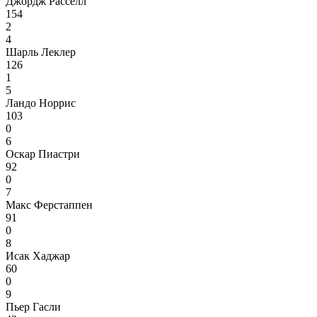
Джордж Расселл
154
2
4
Шарль Леклер
126
1
5
Ландо Норрис
103
0
6
Оскар Пиастри
92
0
7
Макс Ферстаппен
91
0
8
Исак Хаджар
60
0
9
Пьер Гасли