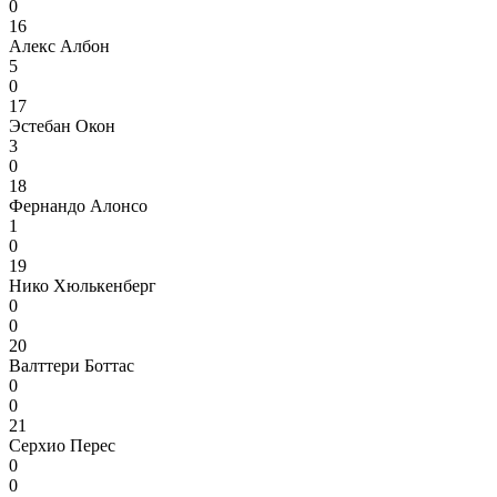
0
16
Алекс Албон
5
0
17
Эстебан Окон
3
0
18
Фернандо Алонсо
1
0
19
Нико Хюлькенберг
0
0
20
Валттери Боттас
0
0
21
Серхио Перес
0
0