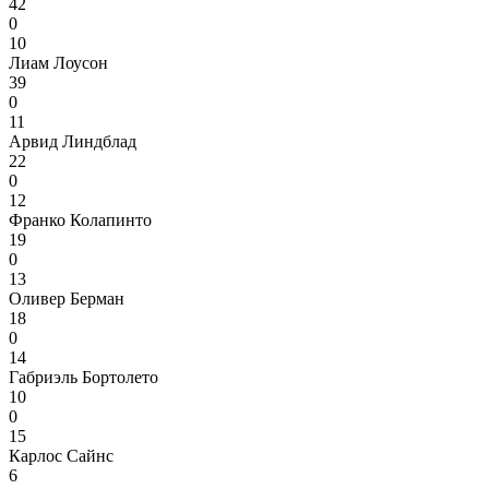
42
0
10
Лиам Лоусон
39
0
11
Арвид Линдблад
22
0
12
Франко Колапинто
19
0
13
Оливер Берман
18
0
14
Габриэль Бортолето
10
0
15
Карлос Сайнс
6