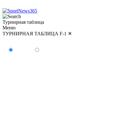
Турнирная таблица
Меню
ТУРНИРНАЯ ТАБЛИЦА F-1
✕
ТУРНИРНАЯ ТАБЛИЦА
Пилоты
Команды
#
Пилот
Очки
Победы
1
Кими Антонелли
179
5
2
Джордж Расселл
154
2
3
Льюис Хэмилтон
147