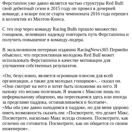
Ферстаппен уже давно является частью структуры Red Bull:
свой дебютный сезон в 2015 году он провел в дочерней
команде, а вскоре после старта чемпионата 2016 года перешел
в коллектив из Милтон-Кинса.
С тех пор через команду Racing Bulls прошло множество
гонщиков, лелеявших надежду повторить путь Ферстаппена и
получить повышение в команду-лидера.
В эксклюзивном интервью изданию RacingNews365 Пермейн
объяснил, что перспективная молодежь Red Bull может
использовать Ферстаппена в качестве мотивации для
улучшения собственных результатов.
«Он, безусловно, является огромным плюсом для всей
организации, а также для молодых гонщиков», - сказал он.
«Они смотрят на него и хотят быть похожими на него. Я
нахожу это весьма полезным. Я знаком с Максом лишь по
неформальному общению, мы пересекаемся здесь или иногда
за пределами паддока, останавливаемся и болтаем».
«Мы оба уже давно находимся в паддоке, но для меня здорово
иметь возможность сказать им: «Посмотрите, что делает Макс.
Посмотрите, насколько Макс всегда спокоен. Посмотрите, как
отлично он готовится. Посмотрите, как он общается со своим
инженером».