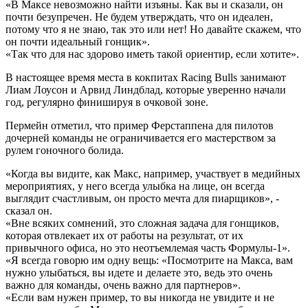
«В Максе невозможно найти изъяны. Как вы и сказали, он
почти безупречен. Не будем утверждать, что он идеален,
потому что я не знаю, так это или нет! Но давайте скажем, что
он почти идеальный гонщик».
«Так что для нас здорово иметь такой ориентир, если хотите».
В настоящее время места в кокпитах Racing Bulls занимают
Лиам Лоусон и Арвид Линдблад, которые уверенно начали
год, регулярно финишируя в очковой зоне.
Пермейн отметил, что пример Ферстаппена для пилотов
дочерней команды не ограничивается его мастерством за
рулем гоночного болида.
«Когда вы видите, как Макс, например, участвует в медийных
мероприятиях, у него всегда улыбка на лице, он всегда
выглядит счастливым, он просто мечта для пиарщиков», -
сказал он.
«Вне всяких сомнений, это сложная задача для гонщиков,
которая отвлекает их от работы на результат, от их
привычного офиса, но это неотъемлемая часть Формулы-1».
«Я всегда говорю им одну вещь: «Посмотрите на Макса, вам
нужно улыбаться, вы идете и делаете это, ведь это очень
важно для команды, очень важно для партнеров».
«Если вам нужен пример, то вы никогда не увидите и не