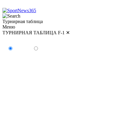
Турнирная таблица
Меню
ТУРНИРНАЯ ТАБЛИЦА F-1
✕
ТУРНИРНАЯ ТАБЛИЦА
Пилоты
Команды
#
Пилот
Очки
Победы
1
Кими Антонелли
179
5
2
Джордж Расселл
154
2
3
Льюис Хэмилтон
147