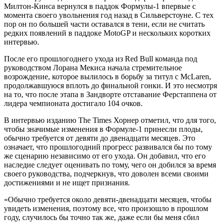
Милтон-Кинса вернулся в паддок Формулы-1 впервые с
момента своего увольнения год назад в Сильверстоуне. С тех
пор он по большей части оставался в тени, если не считать
редких появлений в паддоке MotoGP и нескольких коротких
интервью.
После его прошлогоднего ухода из Red Bull команда под
руководством Лорана Мекиса начала стремительное
возрождение, которое вылилось в борьбу за титул с McLaren,
продолжавшуюся вплоть до финальной гонки. И это несмотря
на то, что после этапа в Зандворте отставание Ферстаппена от
лидера чемпионата достигало 104 очков.
В интервью изданию The Times Хорнер отметил, что для того,
чтобы значимые изменения в Формуле-1 принесли плоды,
обычно требуется от девяти до двенадцати месяцев. Это
означает, что прошлогодний прогресс развивался бы по тому
же сценарию независимо от его ухода. Он добавил, что его
наследие следует оценивать по тому, чего он добился за время
своего руководства, подчеркнув, что доволен всеми своими
достижениями и не ищет признания.
«Обычно требуется около девяти-двенадцати месяцев, чтобы
увидеть изменения, поэтому все, что произошло в прошлом
году, случилось бы точно так же, даже если бы меня сбил