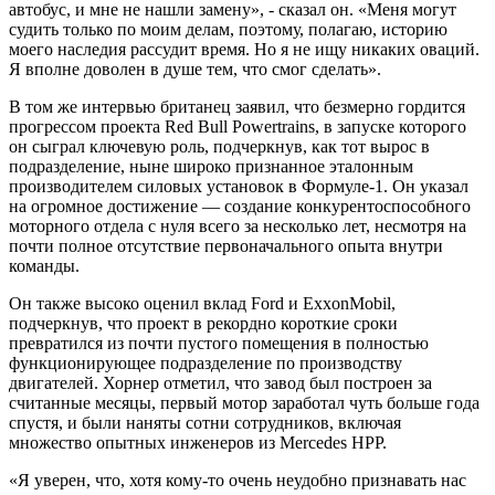
автобус, и мне не нашли замену», - сказал он. «Меня могут
судить только по моим делам, поэтому, полагаю, историю
моего наследия рассудит время. Но я не ищу никаких оваций.
Я вполне доволен в душе тем, что смог сделать».
В том же интервью британец заявил, что безмерно гордится
прогрессом проекта Red Bull Powertrains, в запуске которого
он сыграл ключевую роль, подчеркнув, как тот вырос в
подразделение, ныне широко признанное эталонным
производителем силовых установок в Формуле-1. Он указал
на огромное достижение — создание конкурентоспособного
моторного отдела с нуля всего за несколько лет, несмотря на
почти полное отсутствие первоначального опыта внутри
команды.
Он также высоко оценил вклад Ford и ExxonMobil,
подчеркнув, что проект в рекордно короткие сроки
превратился из почти пустого помещения в полностью
функционирующее подразделение по производству
двигателей. Хорнер отметил, что завод был построен за
считанные месяцы, первый мотор заработал чуть больше года
спустя, и были наняты сотни сотрудников, включая
множество опытных инженеров из Mercedes HPP.
«Я уверен, что, хотя кому-то очень неудобно признавать нас