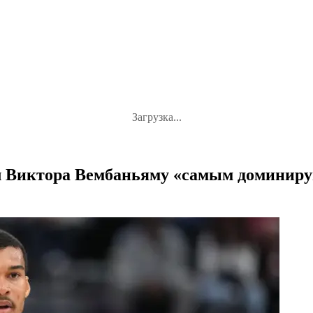
Загрузка...
вал Виктора Вембаньяму «самым доминир