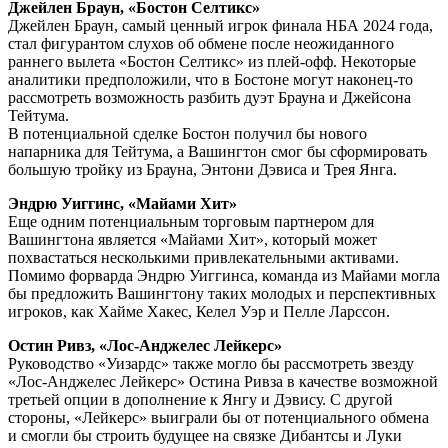
Джейлен Браун, «Бостон Селтикс»
Джейлен Браун, самый ценный игрок финала НБА 2024 года,
стал фигурантом слухов об обмене после неожиданного
раннего вылета «Бостон Селтикс» из плей-офф. Некоторые
аналитики предположили, что в Бостоне могут наконец-то
рассмотреть возможность разбить дуэт Брауна и Джейсона
Тейтума.
В потенциальной сделке Бостон получил бы нового
напарника для Тейтума, а Вашингтон смог бы сформировать
большую тройку из Брауна, Энтони Дэвиса и Трея Янга.
Эндрю Уиггинс, «Майами Хит»
Еще одним потенциальным торговым партнером для
Вашингтона является «Майами Хит», который может
похвастаться несколькими привлекательными активами.
Помимо форварда Эндрю Уиггинса, команда из Майами могла
бы предложить Вашингтону таких молодых и перспективных
игроков, как Хайме Хакес, Келел Уэр и Пелле Ларссон.
Остин Ривз, «Лос-Анджелес Лейкерс»
Руководство «Уизардс» также могло бы рассмотреть звезду
«Лос-Анджелес Лейкерс» Остина Ривза в качестве возможной
третьей опции в дополнение к Янгу и Дэвису. С другой
стороны, «Лейкерс» выиграли бы от потенциального обмена
и смогли бы строить будущее на связке Дибантсы и Луки