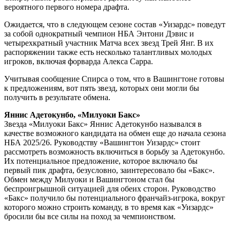
вероятного первого номера драфта.
Ожидается, что в следующем сезоне состав «Уизардс» поведут
за собой однократный чемпион НБА Энтони Дэвис и
четырехкратный участник Матча всех звезд Трей Янг. В их
распоряжении также есть несколько талантливых молодых
игроков, включая форварда Алекса Сарра.
Учитывая сообщение Спирса о том, что в Вашингтоне готовы
к предложениям, вот пять звезд, которых они могли бы
получить в результате обмена.
Яннис Адетокунбо, «Милуоки Бакс»
Звезда «Милуоки Бакс» Яннис Адетокунбо назывался в
качестве возможного кандидата на обмен еще до начала сезона
НБА 2025/26. Руководству «Вашингтон Уизардс» стоит
рассмотреть возможность включиться в борьбу за Адетокунбо.
Их потенциальное предложение, которое включало бы
первый пик драфта, безусловно, заинтересовало бы «Бакс».
Обмен между Милуоки и Вашингтоном стал бы
беспроигрышной ситуацией для обеих сторон. Руководство
«Бакс» получило бы потенциального франчайз-игрока, вокруг
которого можно строить команду, в то время как «Уизардс»
бросили бы все силы на поход за чемпионством.