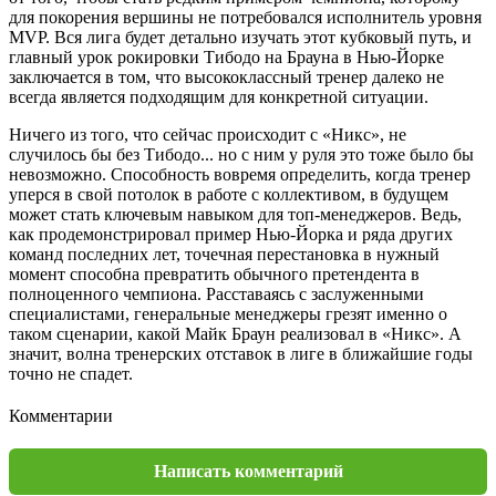
для покорения вершины не потребовался исполнитель уровня
MVP. Вся лига будет детально изучать этот кубковый путь, и
главный урок рокировки Тибодо на Брауна в Нью-Йорке
заключается в том, что высококлассный тренер далеко не
всегда является подходящим для конкретной ситуации.
Ничего из того, что сейчас происходит с «Никс», не
случилось бы без Тибодо... но с ним у руля это тоже было бы
невозможно. Способность вовремя определить, когда тренер
уперся в свой потолок в работе с коллективом, в будущем
может стать ключевым навыком для топ-менеджеров. Ведь,
как продемонстрировал пример Нью-Йорка и ряда других
команд последних лет, точечная перестановка в нужный
момент способна превратить обычного претендента в
полноценного чемпиона. Расставаясь с заслуженными
специалистами, генеральные менеджеры грезят именно о
таком сценарии, какой Майк Браун реализовал в «Никс». А
значит, волна тренерских отставок в лиге в ближайшие годы
точно не спадет.
Комментарии
Написать комментарий