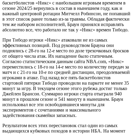
баскетболистов «Никс» с наибольшим игровым временем в
сезоне 2024/25 вернулись в состав в нынешнем году, как и
важный центровой ротации Митчелл Робинсон, не попавший
в этот список ранее только из-за травмы. Обладая фактически
тем же набором исполнителей, Браун принялся исправлять
абсолютно все, что работало не так у «Никс» времен Тибодо.
При Тибодо игроки «Никс» атаковали не из самых
эффективных позиций. Под руководством Брауна они
поднялись с 28-го на 12-е место по доле трехочковых бросков
от общего числа атак. Их нападение было статичным.
Согласно статистическим данным сайта NBA.com, «Никс»
переместились с 18-го на 14-е место по количеству передач за
матч и с 21-го на 10-е по средней дистанции, преодолеваемой
игроками в атаке. Год назад все пять баскетболистов
стартовой пятерки Тибодо проводили на паркете не менее 35
минут за игру. В текущем сезоне этого рубежа достиг только
Джейлен Брансон. Суммарно игроки старта отыграли 940
минут в прошлом сезоне и 541 минуту в нынешнем. Браун
использовал все эти освободившиеся минуты для
экспериментов с сочетаниями и максимального
задействования скамейки запасных.
Результатом всех этих перестановок стал один из самых
выдающихся кубковых походов в истории НБА. На момент