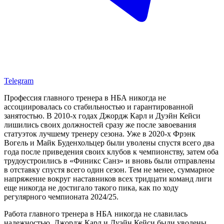
Telegram
Профессия главного тренера в НБА никогда не
ассоциировалась со стабильностью и гарантированной
занятостью. В 2010-х годах Джордж Карл и Дуэйн Кейси
лишились своих должностей сразу же после завоевания
статуэток лучшему тренеру сезона. Уже в 2020-х Фрэнк
Вогель и Майк Буденхольцер были уволены спустя всего два
года после приведения своих клубов к чемпионству, затем оба
трудоустроились в «Финикс Санз» и вновь были отправлены
в отставку спустя всего один сезон. Тем не менее, суммарное
напряжение вокруг наставников всех тридцати команд лиги
еще никогда не достигало такого пика, как по ходу
регулярного чемпионата 2024/25.
Работа главного тренера в НБА никогда не славилась
надежностью. Джордж Карл и Дуэйн Кейси были уволены