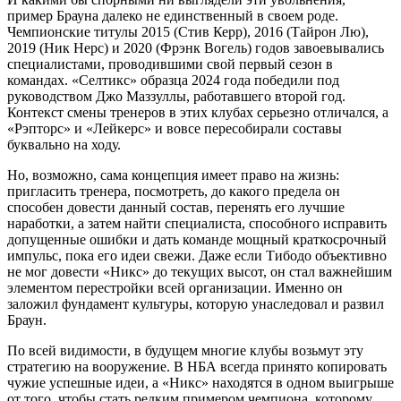
пример Брауна далеко не единственный в своем роде.
Чемпионские титулы 2015 (Стив Керр), 2016 (Тайрон Лю),
2019 (Ник Нерс) и 2020 (Фрэнк Вогель) годов завоевывались
специалистами, проводившими свой первый сезон в
командах. «Селтикс» образца 2024 года победили под
руководством Джо Маззуллы, работавшего второй год.
Контекст смены тренеров в этих клубах серьезно отличался, а
«Рэпторс» и «Лейкерс» и вовсе пересобирали составы
буквально на ходу.
Но, возможно, сама концепция имеет право на жизнь:
пригласить тренера, посмотреть, до какого предела он
способен довести данный состав, перенять его лучшие
наработки, а затем найти специалиста, способного исправить
допущенные ошибки и дать команде мощный краткосрочный
импульс, пока его идеи свежи. Даже если Тибодо объективно
не мог довести «Никс» до текущих высот, он стал важнейшим
элементом перестройки всей организации. Именно он
заложил фундамент культуры, которую унаследовал и развил
Браун.
По всей видимости, в будущем многие клубы возьмут эту
стратегию на вооружение. В НБА всегда принято копировать
чужие успешные идеи, а «Никс» находятся в одном выигрыше
от того, чтобы стать редким примером чемпиона, которому