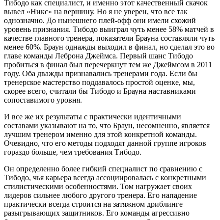
Тибодо как специалист, и именно этот качественный скачок
вывел «Никс» на вершину. Но я не уверен, что все так
однозначно. До нынешнего плей-офф они имели схожий
уровень признания. Тибодо выиграл чуть менее 58% матчей в
качестве главного тренера, показатели Брауна составляли чуть
менее 60%. Браун однажды выходил в финал, но сделал это во
главе команды Леброна Джеймса. Первый шанс Тибодо
пробиться в финал был перечеркнут тем же Джеймсом в 2011
году. Оба дважды признавались тренерами года. Если бы
тренерское мастерство поддавалось простой оценке, мы,
скорее всего, считали бы Тибодо и Брауна наставниками
сопоставимого уровня.
И все же их результаты с практически идентичными
составами указывают на то, что Браун, несомненно, является
лучшим тренером именно для этой конкретной команды.
Очевидно, что его методы подходят данной группе игроков
гораздо больше, чем требования Тибодо.
Он определенно более гибкий специалист по сравнению с
Тибодо, чья карьера всегда ассоциировалась с конкретными
стилистическими особенностями. Том нагружает своих
лидеров сильнее любого другого тренера. Его нападение
практически всегда строится на затяжном дриблинге
разыгрывающих защитников. Его команды агрессивно