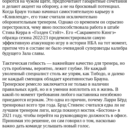
борются на чужом щите, предпочитают габаритные сочетания
и делают акцент на оборону, а не на бросковый потенциал.
Когда Браун только начинал самостоятельную карьеру в
«Кливленде», его тоже считали исключительно
оборонительным тренером. Однако со временем он серьезно
перестроился, чему явно поспособствовала работа в штабе
Стива Керра в «Голден Стэйт». Его «Сакраменто Кингз»
образца сезона 2022/23 продемонстрировали самую
эффективную атакующую игру в истории НБА на тот момент,
притом что в составе не было очевидной суперзвезды калибра
будущего Зала славы.
Тактическая гибкость — важнейшее качество для тренера, но
суть проблемы, вероятно, лежит глубже. Не каждый
уволенный специалист столь же упрям, как Тибодо, и далеко
не каждый сменщик обладает креативностью Брауна.
Тренерское ремесло заключается не только в наличии
правильных идей, но и в умении воплотить их в жизнь. В
какой-то момент требования любого наставника неизбежно
приедаются игрокам. Это одна из причин, почему Ларри Бёрд
тренировал всего три года. Брэд Стивенс считался едва ли не
лучшим тренером лиги, когда покинул мостик «Бостона» в
2021 году, чтобы перейти на руководящую должность в офисе.
Принимая это решение, он сам говорил о том, насколько
важно дать команде услышать новый голос.