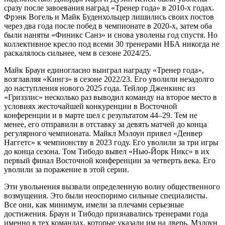
сразу после завоевания наград «Тренер года» в 2010-х годах.
Фрэнк Вогель и Майк Буденхольцер лишились своих постов
через два года после побед в чемпионате в 2020-х, затем оба
были наняты «Финикс Санз» и снова уволены год спустя. Но
коллективное кресло под всеми 30 тренерами НБА никогда не
раскалялось сильнее, чем в сезоне 2024/25.
Майк Браун единогласно выиграл награду «Тренер года»,
возглавляя «Кингз» в сезоне 2022/23. Его уволили незадолго
до наступления нового 2025 года. Тейлор Дженкинс из
«Гриззлис» несколько раз выводил команду на второе место в
условиях жесточайшей конкуренции в Восточной
конференции и в марте шел с результатом 44–29. Тем не
менее, его отправили в отставку за девять матчей до конца
регулярного чемпионата. Майкл Мэлоун привел «Денвер
Наггетс» к чемпионству в 2023 году. Его уволили за три игры
до конца сезона. Том Тибодо вывел «Нью-Йорк Никс» в их
первый финал Восточной конференции за четверть века. Его
уволили за поражение в этой серии.
Эти увольнения вызвали определенную волну общественного
возмущения. Это были неоспоримо сильные специалисты.
Все они, как минимум, имели за плечами серьезные
достижения. Браун и Тибодо признавались тренерами года
именно в тех командах, которые указали им на дверь, Мэлоун