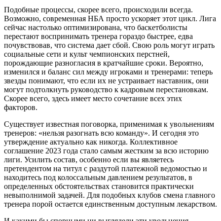
Подобные процессы, скорее всего, происходили всегда.
Возможно, современная НБА просто ускоряет этот цикл. Лига
сейчас настолько оптимизирована, что баскетболисты
перестают воспринимать тренера гораздо быстрее, едва
почувствовав, что система дает сбой. Свою роль могут играть
социальные сети и культ чемпионских перстней,
порождающие разногласия в кратчайшие сроки. Вероятно,
изменился и баланс сил между игроками и тренерами: теперь
звезды понимают, что если их не устраивает наставник, они
могут подтолкнуть руководство к кадровым перестановкам.
Скорее всего, здесь имеет место сочетание всех этих
факторов.
Существует известная поговорка, применимая к увольнениям
тренеров: «нельзя разогнать всю команду». И сегодня это
утверждение актуально как никогда. Коллективное
соглашение 2023 года стало самым жестким за всю историю
лиги. Усилить состав, особенно если вы являетесь
претендентом на титул с раздутой платежной ведомостью и
находитесь под колоссальным давлением результатов, в
определенных обстоятельствах становится практически
невыполнимой задачей. Для подобных клубов смена главного
тренера порой остается единственным доступным лекарством.
И какими бы спорными ни выглядели эти увольнения,