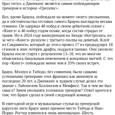
брал титул, а Дженкинс является самым побеждающим
тренером в истории «Гриззлис».
Все, кроме Брауна, побеждали на момент своего увольнения,
да и обстоятельства отставки самого Брауна выглядели весьма
туманно. Он одержал 48 побед в своем дебютном сезоне с
«Кингз» и 46 побед годом позже, когда состав страдал от
травм. Но в 2024 году конкуренция на Западе обострилась, из-
за чего «Кингз» рухнули с третьего посева на девятый. Клуб
из Сакраменто, который до этого провел 17 из предыдущих 18
сезонов в зоне лотереи драфта, поддался панике. Они уволили
Брауна после старта с результатом 13–18, что во многом
объяснялось банальным невезением в концовках матчей. С тех
пор «Кингз» побеждали менее чем в 35% своих встреч.
Браун, Мэлоун и Тибодо, без сомнения, были самыми
успешными тренерами этих франшиз как минимум за
последние 20 лет, а Дженкинс в худшем случае делил это
звание с Лайонелом Холлинзом в Мемфисе. Так в чем же был
смысл? Зачем увольнять успешных тренеров? Ответ кроется в
том, что Браун сделал в своей следующей команде.
В ежегодной игре в музыкальные стулья на тренерской
карусели лиги Браун занял прежнее место Тибодо в Нью-
Йорке. Ростер изменился лишь минимально. Шесть