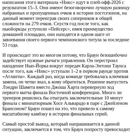
написания этого материала «Никс» идут в плей-офф-2026 с
результатом 15–3. Они имеют безоговорочно лучшую разницу
набранных и пропущенных очков в истории постсезонов, на
данный момент переиграв своих соперников в общей
сложности на 279 очков. Спустя год после того, как
ньюйоркцы уступили «Пейсерс», имея преимущество
домашней площадки, они находятся в одном шаге от
завоевания своего первого чемпионского титула за последние
53 года.
И происходит это во многом потому, что Браун безошибочно
задействует нужные рычаги управления. Он перестроил
нападение Нью-Йорка вокруг передач Карла-Энтони Таунса
после того, как «Никс» уступали 1–2 в первом раунде против
«Атланты». Каждый раз, когда команде требовалась ключевая
замена, он четко знал, к кому обратиться. Решение выпустить
Лэндри Шамета вместо Джоша Харта перевернуло ход
первого матча финала Восточной конференции. Много ли
тренеров решились бы отыграть заключительные 10 минут
финала с миниатюрным Хосе Альварадо в паре с Джейленом
Брансоном? Браун пошел на это, что привело к самому
масштабному камбэку в истории финальных серий.
Самый простой вывод, который напрашивается в данной
ситуации, заключается в том, что Браун попросту превосходит