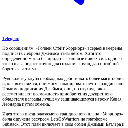
Telegram
По сообщениям, «Голден Стэйт Уорриорз» всерьез намерены
подписать Леброна Джеймса этим летом. Хотя это
определенно могло бы придать франшизе новых сил, одного
этого шага недостаточно для создания команды, способной
бороться за титул.
Руководству клуба необходимо действовать более масштабно,
и, как выясняется, они могут планировать нечто грандиозное.
Помимо подписания Джеймса, они, по слухам, также
рассматривают возможность приобретения двукратного
обладателя награды лучшему защищающемуся игроку Кавая
Леонарда путем обмена.
Идея этого предполагаемого грандиозного плана «Уорриорз»
была озвучена ресурсом LetsGoWarriors на платформе
Substack. Этот план включает в себя обмен Джимми Батлера и