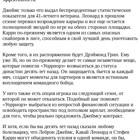
Джеймс только что выдал беспрецедентные статистические
показатели для 41-летнего ветерана. Леонард в прошлом
сезоне пережил возрождение карьеры и все еще остается
полноценной звездой по игре на обеих сторонах площадки.
Карри по-прежнему является одним из самых опасных
снайперов в лиге, способным в свой лучший день уничтожить
любую защиту.
Кроме того, в их распоряжении будет Дрэймонд Грин. Ему
уже 36, но он по-прежнему делает те самые незаметные вещи,
которые помогли «Уорриорз» возвыситься до статуса
династии десять лет назад. Он защищается, бьется за каждый
мяч, создает моменты для партнеров и является истинным
воплощением командного бойца.
У него также есть опция игрока на следующий сезон, от
которой он может отказаться. Подобный шаг поможет
«Уорриорз» выбраться из непростой финансовой ситуации и
освободить пространство под потолком зарплат, необходимое
для того, чтобы реально предложить Джеймсу контракт.
И хотя, если бы вы десять лет назад сказали любому
болельщику, что Леброн Джеймс, Кавай Леонард и Стефен
Карри могут объединить усилия в одной команде, он бы,