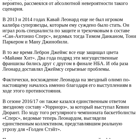
вероятно, рассмеялся от абсолютной невероятности такого
сценария.
В 2013 и 2014 годах Кавай Леонард еще не был игроком
калибра суперзвезды, которым ему суждено было стать. Он
играл роль специалиста по защите и трехочковым в составе
«Сан-Антонио Сперс», ведомых тогда Тимом Данканом, Тони
Паркером и Ману Джинобили.
В то же время Леброн Джеймс все еще защищал цвета
«Майами Хит». Два года подряд эти могущественные
франшизы бились друг с другом в финале НБА. И оба раза
Леонард доставлял Джеймсу серьезные проблемы.
Фактически, восхождение Леонарда на звездный олимп по-
настоящему началось именно благодаря его выступлениям в
ходе этого противостояния.
В сезоне 2016/17 он также казался единственным ответом
звездному составу «Уорриорз», за который выступал Кевин
Дюрант. По ходу того регулярного чемпионата баскетболисты
«Сперс», ведомые теперь Леонардом, выглядели
единственным коллективом, представлявшим реальную
угрозу для «Голден Стэйт».