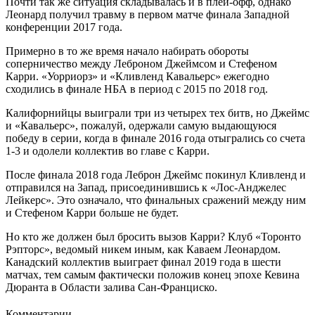
Почти так же ситуация складывалась и в плей-офф, однако
Леонард получил травму в первом матче финала Западной
конференции 2017 года.
Примерно в то же время начало набирать обороты
соперничество между Леброном Джеймсом и Стефеном
Карри. «Уорриорз» и «Кливленд Кавальерс» ежегодно
сходились в финале НБА в период с 2015 по 2018 год.
Калифорнийцы выиграли три из четырех тех битв, но Джеймс
и «Кавальерс», пожалуй, одержали самую выдающуюся
победу в серии, когда в финале 2016 года отыгрались со счета
1-3 и одолели коллектив во главе с Карри.
После финала 2018 года Леброн Джеймс покинул Кливленд и
отправился на Запад, присоединившись к «Лос-Анджелес
Лейкерс». Это означало, что финальных сражений между ним
и Стефеном Карри больше не будет.
Но кто же должен был бросить вызов Карри? Клуб «Торонто
Рэпторс», ведомый никем иным, как Каваем Леонардом.
Канадский коллектив выиграет финал 2019 года в шести
матчах, тем самым фактически положив конец эпохе Кевина
Дюранта в Области залива Сан-Франциско.
Комментарии