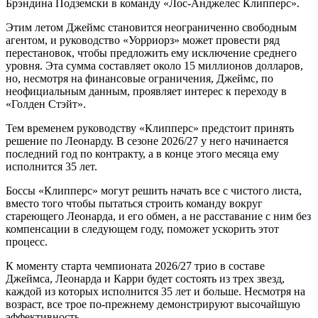
Брэндина Подземски в команду «Лос-Анджелес Клипперс».
Этим летом Джеймс становится неограниченно свободным
агентом, и руководство «Уорриорз» может провести ряд
перестановок, чтобы предложить ему исключение среднего
уровня. Эта сумма составляет около 15 миллионов долларов,
но, несмотря на финансовые ограничения, Джеймс, по
неофициальным данным, проявляет интерес к переходу в
«Голден Стэйт».
Тем временем руководству «Клипперс» предстоит принять
решение по Леонарду. В сезоне 2026/27 у него начинается
последний год по контракту, а в конце этого месяца ему
исполнится 35 лет.
Боссы «Клипперс» могут решить начать все с чистого листа,
вместо того чтобы пытаться строить команду вокруг
стареющего Леонарда, и его обмен, а не расставание с ним без
компенсации в следующем году, поможет ускорить этот
процесс.
К моменту старта чемпионата 2026/27 трио в составе
Джеймса, Леонарда и Карри будет состоять из трех звезд,
каждой из которых исполнится 35 лет и больше. Несмотря на
возраст, все трое по-прежнему демонстрируют высочайшую
эффективность.