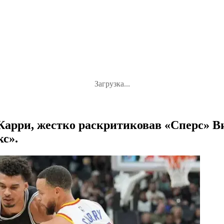
Загрузка...
 Карри, жестко раскритиковав «Сперс» 
кс».