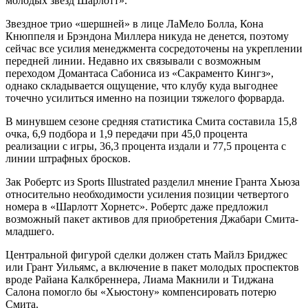
молодых звезд Шарлотт».
Звездное трио «шершней» в лице ЛаМело Болла, Кона
Кнюппеля и Брэндона Миллера никуда не денется, поэтому
сейчас все усилия менеджмента сосредоточены на укреплении
передней линии. Недавно их связывали с возможным
переходом Домантаса Сабониса из «Сакраменто Кингз»,
однако складывается ощущение, что клубу куда выгоднее
точечно усилиться именно на позиции тяжелого форварда.
В минувшем сезоне средняя статистика Смита составила 15,8
очка, 6,9 подбора и 1,9 передачи при 45,0 процента
реализации с игры, 36,3 процента издали и 77,5 процента с
линии штрафных бросков.
Зак Робертс из Sports Illustrated разделил мнение Гранта Хьюза
относительно необходимости усиления позиции четвертого
номера в «Шарлотт Хорнетс». Робертс даже предложил
возможный пакет активов для приобретения Джабари Смита-
младшего.
Центральной фигурой сделки должен стать Майлз Бриджес
или Грант Уильямс, а включение в пакет молодых проспектов
вроде Райана Калкбреннера, Лиама Макнили и Тиджана
Салона помогло бы «Хьюстону» компенсировать потерю
Смита.