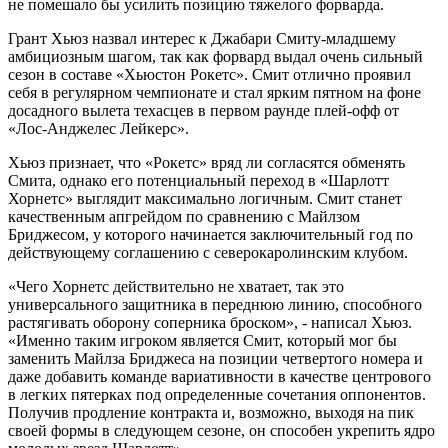
не помешало бы усилить позицию тяжелого форварда.
Грант Хьюз назвал интерес к Джабари Смиту-младшему
амбициозным шагом, так как форвард выдал очень сильный
сезон в составе «Хьюстон Рокетс». Смит отлично проявил
себя в регулярном чемпионате и стал ярким пятном на фоне
досадного вылета техасцев в первом раунде плей-офф от
«Лос-Анджелес Лейкерс».
Хьюз признает, что «Рокетс» вряд ли согласятся обменять
Смита, однако его потенциальный переход в «Шарлотт
Хорнетс» выглядит максимально логичным. Смит станет
качественным апгрейдом по сравнению с Майлзом
Бриджесом, у которого начинается заключительный год по
действующему соглашению с северокаролинским клубом.
«Чего Хорнетс действительно не хватает, так это
универсального защитника в переднюю линию, способного
растягивать оборону соперника броском», - написал Хьюз.
«Именно таким игроком является Смит, который мог бы
заменить Майлза Бриджеса на позиции четвертого номера и
даже добавить команде вариативности в качестве центрового
в легких пятерках под определенные сочетания оппонентов.
Получив продление контракта и, возможно, выходя на пик
своей формы в следующем сезоне, он способен укрепить ядро