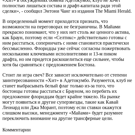
«Хит» в обсуждениях обмена Адетокумбо, клуб не хочет
полностью лишаться состава и драфт-капитала ради этой
сделки», - сообщил Энтони Чанг из издания The Miami Herald.
В определенный момент приходится признать, что
возможности на переговорах не безграничны. В Майами
прекрасно понимают, что у них нет столь же ценного актива,
как Браун, поэтому если «Селтикс» действительно готовы с
ним расстаться, соперничать с ними становится практически
бессмысленно. Флоридцы уже сейчас согласны пожертвовать
несколькими ключевыми исполнителями и 13-м пиком
драфта, но им придется раскошелиться еще сильнее, чтобы
хотя бы сравняться с предложением Бостона.
Стоит ли игра свеч? Все зависит исключительно от степени
заинтересованности «Хит» в Адетокумбо. Разумеется, клуб не
станет выбрасывать белый флаг только из-за того, что
бостонцы готовы расстаться с Брауном, но перебить их
предложение флоридцам будет крайне тяжело. На рынке
могут появиться и другие суперзвезды, такие как Кавай
Леонард или Джа Морант, поэтому если ставки окажутся
слишком высоки, менеджменту «Майами» будет разумнее
переключить внимание на другие трансферные цели.
Комментарии