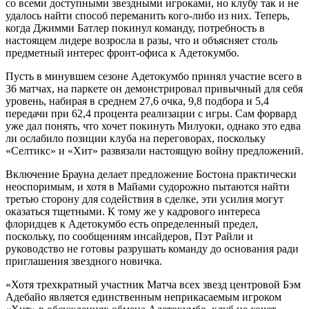
со всеми доступными звездными игроками, но клубу так и не
удалось найти способ переманить кого-либо из них. Теперь,
когда Джимми Батлер покинул команду, потребность в
настоящем лидере возросла в разы, что и объясняет столь
предметный интерес фронт-офиса к Адетокумбо.
Пусть в минувшем сезоне Адетокумбо принял участие всего в
36 матчах, на паркете он демонстрировал привычный для себя
уровень, набирая в среднем 27,6 очка, 9,8 подбора и 5,4
передачи при 62,4 процента реализации с игры. Сам форвард
уже дал понять, что хочет покинуть Милуоки, однако это едва
ли ослабило позиции клуба на переговорах, поскольку
«Селтикс» и «Хит» развязали настоящую войну предложений.
Включение Брауна делает предложение Бостона практически
неоспоримым, и хотя в Майами судорожно пытаются найти
третью сторону для содействия в сделке, эти усилия могут
оказаться тщетными. К тому же у кадрового интереса
флоридцев к Адетокумбо есть определенный предел,
поскольку, по сообщениям инсайдеров, Пэт Райли и
руководство не готовы разрушать команду до основания ради
приглашения звездного новичка.
«Хотя трехкратный участник Матча всех звезд центровой Бэм
Адебайо является единственным неприкасаемым игроком