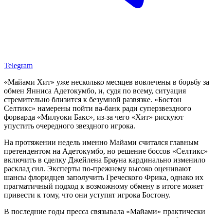
Telegram
«Майами Хит» уже несколько месяцев вовлечены в борьбу за
обмен Янниса Адетокумбо, и, судя по всему, ситуация
стремительно близится к безумной развязке. «Бостон
Селтикс» намерены пойти ва-банк ради суперзвездного
форварда «Милуоки Бакс», из-за чего «Хит» рискуют
упустить очередного звездного игрока.
На протяжении недель именно Майами считался главным
претендентом на Адетокумбо, но решение боссов «Селтикс»
включить в сделку Джейлена Брауна кардинально изменило
расклад сил. Эксперты по-прежнему высоко оценивают
шансы флоридцев заполучить Греческого Фрика, однако их
прагматичный подход к возможному обмену в итоге может
привести к тому, что они уступят игрока Бостону.
В последние годы пресса связывала «Майами» практически