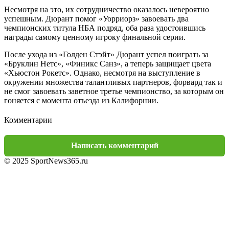
Несмотря на это, их сотрудничество оказалось невероятно
успешным. Дюрант помог «Уорриорз» завоевать два
чемпионских титула НБА подряд, оба раза удостоившись
награды самому ценному игроку финальной серии.
После ухода из «Голден Стэйт» Дюрант успел поиграть за
«Бруклин Нетс», «Финикс Санз», а теперь защищает цвета
«Хьюстон Рокетс». Однако, несмотря на выступление в
окружении множества талантливых партнеров, форвард так и
не смог завоевать заветное третье чемпионство, за которым он
гоняется с момента отъезда из Калифорнии.
Комментарии
Написать комментарий
© 2025 SportNews365.ru