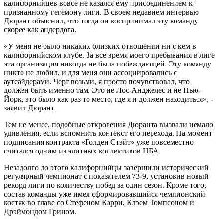
калифорнийцев вовсе не казался ему присоединением к
признанному гегемону лиги. В своем недавнем интервью
Дюрант объяснил, что тогда он воспринимал эту команду
скорее как андердога.
«У меня не было никаких близких отношений ни с кем в
калифорнийском клубе. За все время моего пребывания в лиге
эта организация никогда не была побеждающей. Эту команду
никто не любил, и для меня они ассоциировались с
аутсайдерами. Черт возьми, я просто почувствовал, что
должен быть именно там. Это не Лос-Анджелес и не Нью-
Йорк, это было как раз то место, где я и должен находиться», -
заявил Дюрант.
Тем не менее, подобные откровения Дюранта вызвали немало
удивления, если вспомнить контекст его перехода. На момент
подписания контракта «Голден Стэйт» уже повсеместно
считался одним из элитных коллективов НБА.
Незадолго до этого калифорнийцы завершили исторический
регулярный чемпионат с показателем 73-9, установив новый
рекорд лиги по количеству побед за один сезон. Кроме того,
состав команды уже имел сформировавшийся чемпионский
костяк во главе со Стефеном Карри, Клэем Томпсоном и
Дрэймондом Грином.