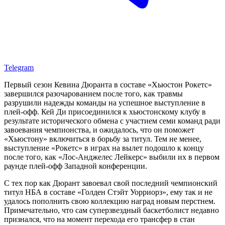
Telegram
Первый сезон Кевина Дюранта в составе «Хьюстон Рокетс»
завершился разочарованием после того, как травмы
разрушили надежды команды на успешное выступление в
плей-офф. Кей Ди присоединился к хьюстонскому клубу в
результате исторического обмена с участием семи команд ради
завоевания чемпионства, и ожидалось, что он поможет
«Хьюстону» включиться в борьбу за титул. Тем не менее,
выступление «Рокетс» в играх на вылет подошло к концу
после того, как «Лос-Анджелес Лейкерс» выбили их в первом
раунде плей-офф Западной конференции.
С тех пор как Дюрант завоевал свой последний чемпионский
титул НБА в составе «Голден Стэйт Уорриорз», ему так и не
удалось пополнить свою коллекцию наград новым перстнем.
Примечательно, что сам суперзвездный баскетболист недавно
признался, что на момент перехода его трансфер в стан