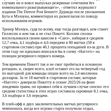
случаях он и вовсе выпускал резервные сочетания без
номинального разыгрывающего», - отметил журналист
издания The Denver Post Беннетт Дурандо после увольнения
Бута и Мэлоуна, комментируя их разногласия по поводу
использования игроков.
Тренер Мэлоун, судя по всему, еще тогда разглядел, кем станет
Гиллеспи и кем так и не стал Пикетт. Коллин сполна
воспользовался своим шансом в «Санз», набирая в среднем
12,7 очка, 4,1 подбора и 4,6 передачи в 80 матчах (58 в
стартовом составе) при 40,1 процента попаданий из-за дуги. В
этом году он идеально вписался бы в схему «Наггетс» на
позиции резервного первого номера.
Тем временем Пикетт так и не смог пробиться в основную
ротацию, и, скорее всего, клуб оставит его на четвертый год
по выгодной для команды опции всего на 2,4 миллиона
долларов. За те 18 матчей в стартовом составе, которые
«Наггетс» доверили Пикетту в сезоне 2025/26 на фоне
эпидемии травм, он проявил себя в лучшем случае сносно: его
средняя статистика в этих играх составила скромные 8,1 очка,
3,6 подбора и 3,6 передачи.
В плей-офф и двух заключительных матчах регулярного
чемпионата, когда все игроки старта получили отдых,