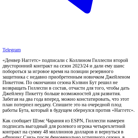
Telegram
«Денвер Наггетс» подписали с Коллином Гиллеспи второй
двусторонний контракт на сезон 2023/24 и дали ему шанс
побороться за игровое время на позиции резервного
защитника с недавно приобретенным новичком Джейленом
Пикеттом. По окончании сезона Кэлвин Бут решил не
возвращать Гиллеспи в состав, отчасти для того, чтобы дать
Джейлену Пикетту больше возможностей для развития.
Забегая на два года вперед, можно констатировать, что этот
план потерпел неудачу. Спишите это на очередной плод
работы Бута, который в будущем обернулся против «Наггетс».
Как сообщает Шэмс Чарания из ESPN, Гиллеспи намерен
подписать выгодный для ролевого игрока четырехлетний
контракт на сумму 48 миллионов долларов и вернуться в
«Финикс Санз» после феноменально успешного сезона, в