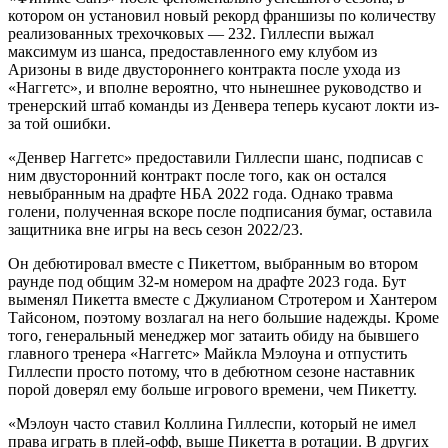
котором он установил новый рекорд франшизы по количеству
реализованных трехочковых — 232. Гиллеспи выжал
максимум из шанса, предоставленного ему клубом из
Аризоны в виде двустороннего контракта после ухода из
«Наггетс», и вполне вероятно, что нынешнее руководство и
тренерский штаб команды из Денвера теперь кусают локти из-
за той ошибки.
«Денвер Наггетс» предоставили Гиллеспи шанс, подписав с
ним двусторонний контракт после того, как он остался
невыбранным на драфте НБА 2022 года. Однако травма
голени, полученная вскоре после подписания бумаг, оставила
защитника вне игры на весь сезон 2022/23.
Он дебютировал вместе с Пикеттом, выбранным во втором
раунде под общим 32-м номером на драфте 2023 года. Бут
выменял Пикетта вместе с Джулианом Стротером и Хантером
Тайсоном, поэтому возлагал на него большие надежды. Кроме
того, генеральный менеджер мог затаить обиду на бывшего
главного тренера «Наггетс» Майкла Мэлоуна и отпустить
Гиллеспи просто потому, что в дебютном сезоне наставник
порой доверял ему больше игрового времени, чем Пикетту.
«Мэлоун часто ставил Коллина Гиллеспи, который не имел
права играть в плей-офф, выше Пикетта в ротации. В других