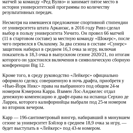
матчей за команду «Ред Вулвз» и занимает пятое место в
истории университетской программы по количеству
результативных передач.
Несмотря на имевшееся предложение спортивной стипендии
от университета штата Арканзас, в 2016 году Ривз сделал
выбор в пользу университета Уичито. Он провел 66 матчей
(11 в стартовом составе) за местную команду «Шокерс», после
чего перевелся в Оклахому. За два сезона в составе «Сунерс»
защитник набирал в среднем 16,3 очка за игру, включая
показатель в 18,3 очка в выпускном сезоне 2020/21, по итогам
которого он удостоился включения в символическую сборную
конференции Big 12.
Кроме того, в среду руководство «Лейкерс» официально
оформило сделку, совершенную в ночь драфта, приобретя у
«Нью-Йорк Никс» права на выбранного под общим 24-м
номером Кэмерона Карра. Взамен Лос-Анджелес отдал
денежную компенсацию и драфт-права на испанца Серхио де
Ларреа, которого калифорнийцы выбрали под 25-м номером
во вторник вечером.
Карр — 196-сантиметровый вингер, набиравший в минувшем
сезоне за университет Бэйлор в среднем 18,9 очка за игру, —
будет выступать в «Лейкерс» под 43-м номером.