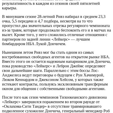
результативность в каждом из сезонов своей пятилетней
карьеры.
В минувшем сезоне 28-летний Ривз набирал в среднем 23,3
очка, 5,5 передачи и 4,7 подбора, несмотря на то что
пропустил два значительных отрезка регулярного чемпионата
из-за травм, которые продолжали беспокоить его и в матчах на
вылет. Кроме того, у него сложились отличные отношения с
партнером по задней линии «Лейкерс» — лучшим
бомбардиром НБА Лукой Дончичем.
Нынешним летом Ривз мог бы стать одним из самых
востребованных свободных агентов на открытом рынке НБА.
Вместо этого он остается надежным напарником для Дончича,
пока руководство «Лейкерс» и Леброн Джеймс определяют
свои дальнейшие шаги. Параллельно с этим боссы Лос-
Анджелеса ведут переговоры о будущем с Руи Хачимурой,
Люком Кеннардом и Джексоном Хейсом, у которых также
истекают контракты, пользуясь эксклюзивным трансферным
окном для общения с собственными свободными агентами.
После того как сезон чемпионов Тихоокеанского дивизиона
«Лейкерс» завершился поражением во втором раунде от
«Оклахома-Сити Тандер» в отсутствие травмировавшего
подколенное сухожилие Дончича, генеральный менеджер Роб