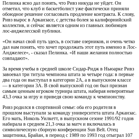
Пелинка ясно дал понять, что Ривз никуда не уйдет. Он
отметил, что клуб и баскетболист уже фактически приняли
обоюдное решение согласовать продление контракта. К слову,
Ривз вырос в Арканзасе, с детства болея за калифорнийский
коллектив, и сейчас является одним из главных любимцев
лос-анджелесской публики.
«Он начал свой путь здесь, в составе озерников, и очень четко
дал нам понять, что хочет продолжать этот путь именно в Лос-
Анджелесе», - сказал Пелинка. «И наши желания полностью
совпадают».
За время учебы в средней школе Сидар-Ридж в Ньюарке Ривз
завоевал три титула чемпиона штата за четыре года: в первые
два года он выступал в категории 2A, а в выпускном классе
— в категории 3A. В свой выпускной год он был признан
самым ценным игроком турнира штата, набирая невероятные
43,3 очка за игру и приведя свою команду к чемпионству.
Ривз родился в спортивной семье: оба его родителя в
прошлом выступали за команду университета штата Арканзас.
Его мать, Николь Уилкетт, в выпускном сезоне 1991/92 годов
набирала в среднем 21,3 очка за матч и включалась в
символичесную сборную конференции Sun Belt. Отец
защитника, Брайан, в период с 1989 по 1993 год отыграл 107