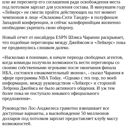
или же пересмотр его соглашения ради освобождения места
под потолком зарплат для усиления состава. В минувшем году
«Лейкерс» не смогли пройти действующих на тот момент
чемпионов в лице «Оклахома-Сити Тандер» в полуфинале
Западной конференции, и сейчас калифорнийцам жизненно
необходимо укрепить свою оборону.
Новый отчет от инсайдера ESPN Шэмса Чарании раскрывает,
что подобные переговоры между Джеймсом и «Лейкерс» пока
не продвинулись слишком далеко.
«Насколько я понимаю, в начале периода свободных агентов,
когда команды получили возможность вести переговоры со
своими собственными игроками после окончания финала
НБА, состоялся ознакомительный звонок», - сказал Чарания в
эфире программы NBA Today. «Однако с тех пор, по моей
информации, между руководством «Лейкерс» и стороной
Леброна Джеймса не было активного общения. И уж тем
более пока не поступало никакого официального
предложения».
Руководство Лос-Анджелеса грамотно взвешивает все
доступные варианты, а высвобождение 50 миллионов
долларов под потолком зарплат предоставляет клубу массу
возможностей.