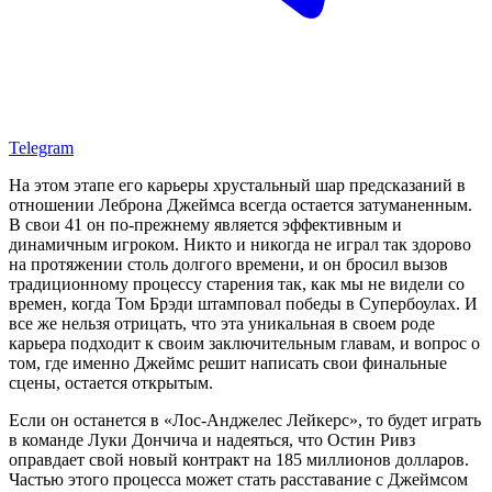
Telegram
На этом этапе его карьеры хрустальный шар предсказаний в
отношении Леброна Джеймса всегда остается затуманенным.
В свои 41 он по-прежнему является эффективным и
динамичным игроком. Никто и никогда не играл так здорово
на протяжении столь долгого времени, и он бросил вызов
традиционному процессу старения так, как мы не видели со
времен, когда Том Брэди штамповал победы в Супербоулах. И
все же нельзя отрицать, что эта уникальная в своем роде
карьера подходит к своим заключительным главам, и вопрос о
том, где именно Джеймс решит написать свои финальные
сцены, остается открытым.
Если он останется в «Лос-Анджелес Лейкерс», то будет играть
в команде Луки Дончича и надеяться, что Остин Ривз
оправдает свой новый контракт на 185 миллионов долларов.
Частью этого процесса может стать расставание с Джеймсом