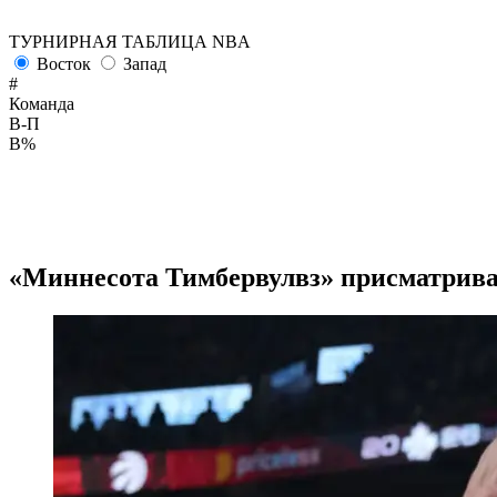
ТУРНИРНАЯ ТАБЛИЦА NBA
Восток
Запад
#
Команда
В-П
В%
«Миннесота Тимбервулвз» присматривае