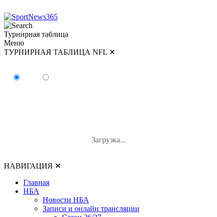
Турнирная таблица
Меню
ТУРНИРНАЯ ТАБЛИЦА NFL
✕
ТУРНИРНАЯ ТАБЛИЦА NFL
AFC
NFC
#
Команда
И
В-П-Н
В%
Загрузка...
НАВИГАЦИЯ
✕
Главная
НБА
Новости НБА
Записи и онлайн трансляции