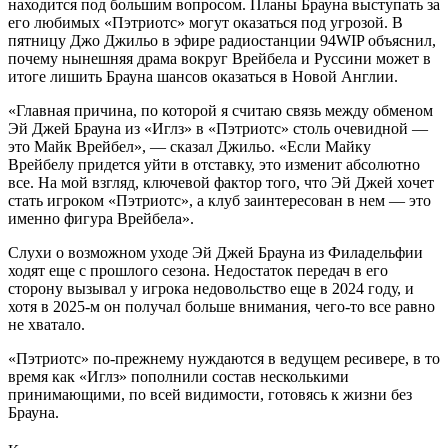
находится под большим вопросом. Планы Брауна выступать за
его любимых «Пэтриотс» могут оказаться под угрозой. В
пятницу Джо Джильо в эфире радиостанции 94WIP объяснил,
почему нынешняя драма вокруг Врейбела и Руссини может в
итоге лишить Брауна шансов оказаться в Новой Англии.
«Главная причина, по которой я считаю связь между обменом
Эй Джей Брауна из «Иглз» в «Пэтриотс» столь очевидной —
это Майк Врейбел», — сказал Джильо. «Если Майку
Врейбелу придется уйти в отставку, это изменит абсолютно
все. На мой взгляд, ключевой фактор того, что Эй Джей хочет
стать игроком «Пэтриотс», а клуб заинтересован в нем — это
именно фигура Врейбела».
Слухи о возможном уходе Эй Джей Брауна из Филадельфии
ходят еще с прошлого сезона. Недостаток передач в его
сторону вызывал у игрока недовольство еще в 2024 году, и
хотя в 2025-м он получал больше внимания, чего-то все равно
не хватало.
«Пэтриотс» по-прежнему нуждаются в ведущем ресивере, в то
время как «Иглз» пополнили состав несколькими
принимающими, по всей видимости, готовясь к жизни без
Брауна.