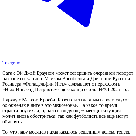
Telegram
Сага с Эй Джей Брауном может совершить очередной поворот
на фоне ситуации с Майком Врейбелом и Дайанной Руссини.
Ресивера «Филадельфии Иглз» связывают с переходом в
«Нью-Ингленд Пэтриотс» еще с конца сезона НФЛ 2025 года.
Наряду с Максом Кросби, Браун стал главным героем слухов
об обменах в лиге в это межсезонье. На какое-то время
страсти поутихли, однако в следующем месяце ситуация
может вновь обостриться, так как футболиста все еще могут
обменять.
То, что пару месяцев назад казалось решенным делом, теперь