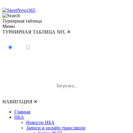
Турнирная таблица
Меню
ТУРНИРНАЯ ТАБЛИЦА NFL
✕
ТУРНИРНАЯ ТАБЛИЦА NFL
AFC
NFC
#
Команда
И
В-П-Н
В%
Загрузка...
НАВИГАЦИЯ
✕
Главная
НБА
Новости НБА
Записи и онлайн трансляции