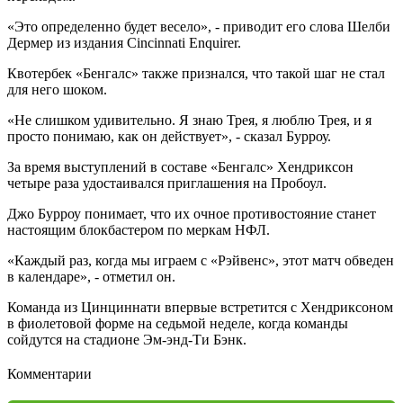
«Это определенно будет весело», - приводит его слова Шелби
Дермер из издания Cincinnati Enquirer.
Квотербек «Бенгалс» также признался, что такой шаг не стал
для него шоком.
«Не слишком удивительно. Я знаю Трея, я люблю Трея, и я
просто понимаю, как он действует», - сказал Бурроу.
За время выступлений в составе «Бенгалс» Хендриксон
четыре раза удостаивался приглашения на Пробоул.
Джо Бурроу понимает, что их очное противостояние станет
настоящим блокбастером по меркам НФЛ.
«Каждый раз, когда мы играем с «Рэйвенс», этот матч обведен
в календаре», - отметил он.
Команда из Цинциннати впервые встретится с Хендриксоном
в фиолетовой форме на седьмой неделе, когда команды
сойдутся на стадионе Эм-энд-Ти Бэнк.
Комментарии