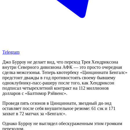
Telegram
Джо Бурроу не делает вид, что переход Трея Хендриксона
внутри Северного дивизиона АФК — это просто очередная
сделка межсезонья. Теперь квотербеку «Цинциннати Бенгалс»
предстоит дважды в год противостоять своему бывшему
одноклубнику-пасс-рашеру после того, как Хендриксон
подписал четырехлетний контракт на 112 миллионов
долларов с «Балтимор Рэйвенс».
Проведя пять сезонов в Цинциннати, звездный ди-энд
оставляет после себя внушительное резюме: 61 сэк и 171
захват в 72 матчах за «Бенгалс».
Однако Бурроу не выглядел обескураженным этим громким
переходом.