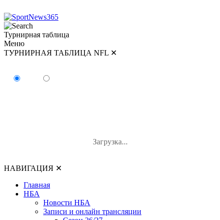
Турнирная таблица
Меню
ТУРНИРНАЯ ТАБЛИЦА NFL
✕
ТУРНИРНАЯ ТАБЛИЦА NFL
AFC
NFC
#
Команда
И
В-П-Н
В%
Загрузка...
НАВИГАЦИЯ
✕
Главная
НБА
Новости НБА
Записи и онлайн трансляции