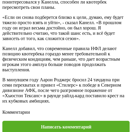
поинтересовался у Канелла, способен ли квотербек
пересмотреть свои планы.
«Если он снова подберется близко к цели, думаю, ему будет
тяжело просто взять и уйти», - сказал Канелл. «В прошлом
году он играл весьма достойно, он был хорош. Я
действительно считаю, что такой шанс есть, и всё будет
зависеть от того, как сложится сезон».
Канелл добавил, что современные правила НФЛ делают
позицию квотербека гораздо менее требовательной к
физическим кондициям, чем раньше, что дает возрастным
игрокам этого амплуа больше поводов продолжать
выступления.
В минувшем году Аарон Роджерс бросил 24 тачдауна при
семи перехватах и привел «Стилерс» к победе в Северном
дивизионе АФК, после чего разгромное поражение от
«Хьюстон Тексанс» в раунде уайлд-кард поставило крест на
их кубковых амбициях.
Комментарии
Написать комментарий