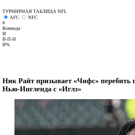
ТУРНИРНАЯ ТАБЛИЦА NFL
AFC
NFC
#
Команда
И
В-П-Н
В%
Ник Райт призывает «Чифс» перебить п
Нью-Ингленда с «Иглз»