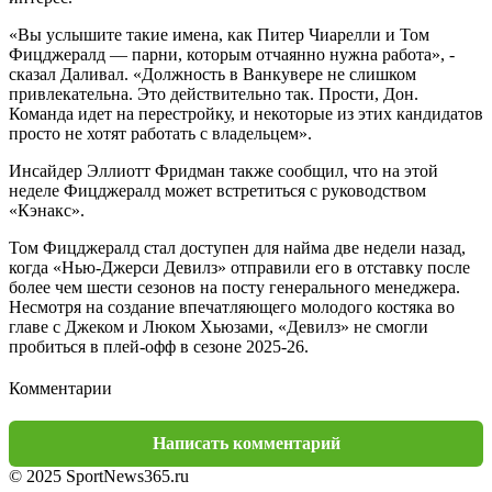
«Вы услышите такие имена, как Питер Чиарелли и Том
Фицджералд — парни, которым отчаянно нужна работа», -
сказал Даливал. «Должность в Ванкувере не слишком
привлекательна. Это действительно так. Прости, Дон.
Команда идет на перестройку, и некоторые из этих кандидатов
просто не хотят работать с владельцем».
Инсайдер Эллиотт Фридман также сообщил, что на этой
неделе Фицджералд может встретиться с руководством
«Кэнакс».
Том Фицджералд стал доступен для найма две недели назад,
когда «Нью-Джерси Девилз» отправили его в отставку после
более чем шести сезонов на посту генерального менеджера.
Несмотря на создание впечатляющего молодого костяка во
главе с Джеком и Люком Хьюзами, «Девилз» не смогли
пробиться в плей-офф в сезоне 2025-26.
Комментарии
Написать комментарий
© 2025 SportNews365.ru