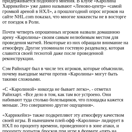
придерживается подобного мнения. В клубе «Каролина
Харрикейнз» уже давно называют «Леново-центр» «самой
громкой ареной в НХЛ», а прошлогодний опрос игроков на
сайте NHL.com показал, что многие хоккеисты не в восторге
от поездок в Роли.
Почти четверть опрошенных игроков назвали домашнюю
арену «Каролины» своим самым нелюбимым местом для
проведения матчей. Некоторые из них обращали внимание на
атмосферу. Другие упоминали гостевую раздевалку, которая
славится своей теснотой даже после проведенной
реконструкции.
Сэм Райнхарт был в числе тех игроков, которые объяснили,
почему выездные матчи против «Каролины» могут быть
такими сложными.
«С «Каролиной» никогда не бывает легко», - отметил
Райнхарт. «Все дело в том, как там все устроено. Они
набивают туда столько болельщиков, что площадка кажется
меньше. Это совершенно другие ощущения».
«Харрикейнз» также подкрепляют эту атмосферу качеством
своей игры. В нынешнем плей-офф «Каролина» лидирует в
НХЛ по проценту времени, проведенного в зоне атаки, и
проценту попыток бросков при игре в формате «пять на