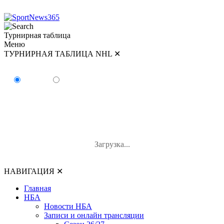
Турнирная таблица
Меню
ТУРНИРНАЯ ТАБЛИЦА NHL
✕
ТУРНИРНАЯ ТАБЛИЦА NHL
Восток
Запад
#
Команда
И
В-П-ОТ
О
Загрузка...
НАВИГАЦИЯ
✕
Главная
НБА
Новости НБА
Записи и онлайн трансляции