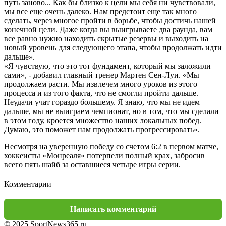
путь заново... Как бы близко к цели мы себя ни чувствовали,
мы все еще очень далеко. Нам предстоит еще так много
сделать, через многое пройти в борьбе, чтобы достичь нашей
конечной цели. Даже когда вы выигрываете два раунда, вам
все равно нужно находить скрытые резервы и выходить на
новый уровень для следующего этапа, чтобы продолжать идти
дальше».
«Я чувствую, что это тот фундамент, который мы заложили
сами», - добавил главный тренер Мартен Сен-Луи. «Мы
продолжаем расти. Мы извлечем много уроков из этого
процесса и из того факта, что не смогли пройти дальше.
Неудачи учат гораздо большему. Я знаю, что мы не идем
дальше, мы не выиграем чемпионат, но в том, что мы сделали
в этом году, кроется множество наших локальных побед.
Думаю, это поможет нам продолжать прогрессировать».
Несмотря на уверенную победу со счетом 6:2 в первом матче,
хоккеисты «Монреаля» потерпели полный крах, забросив
всего пять шайб за оставшиеся четыре игры серии.
Комментарии
Написать комментарий
© 2025 SportNews365.ru