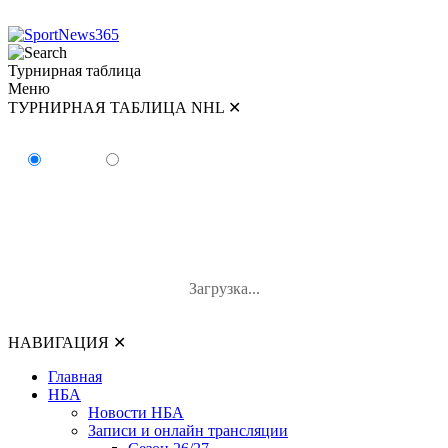
Турнирная таблица
Меню
ТУРНИРНАЯ ТАБЛИЦА NHL
✕
ТУРНИРНАЯ ТАБЛИЦА NHL
Восток
Запад
#
Команда
И
В-П-ОТ
О
Загрузка...
НАВИГАЦИЯ
✕
Главная
НБА
Новости НБА
Записи и онлайн трансляции