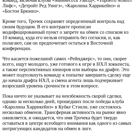
команд, включая клубы «Миннесота Уайлд», «Торонто Мэйпл
Лифс», «Детройт Ред Уингз», «Каролина Харрикейнз» и
«Бостон Брюинз».
Кроме того, Трочек сохраняет определенный контроль над
своим будущим. В его контракте прописан
модифицированный пункт о запрете на обмен со списком из
10 команд, куда его нельзя отправить без согласия, и, как
полагают, сам он предпочитает остаться в Восточной
конференции.
Что касается пожеланий самих «Рейнджерс», то они, скорее
всего, ищут молодого, уже готового к игре в НХЛ хоккеиста,
а также перспективных юниоров или выборы на драфте. Это
может подтолкнуть команду к попытке завершить сделку еще
до начала драфта НХЛ, а смена агента лишь подчеркивает
возросший уровень срочности в этом вопросе.
Пока ничто не указывает на неизбежность скорой сделки,
однако за несколько дней, прошедших после победы клуба
«Каролина Харрикейнз» в Кубке Стэнли, уже состоялось
несколько обменов. Трансферная активность на рынке явно
оживляется, и ожидается, что имя Трочека будет твердо
оставаться в центре всеобщего внимания как одного из самых
интригующих кандидатов на обмен в лиге.