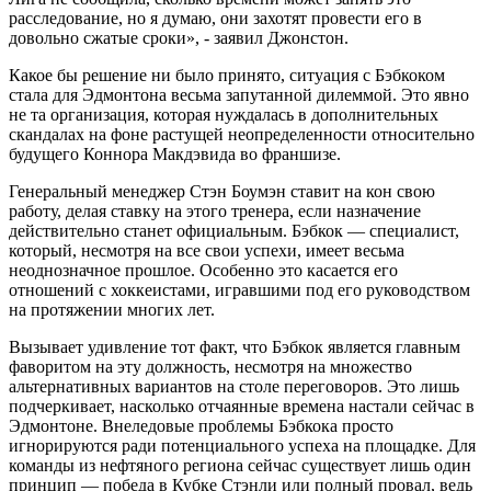
расследование, но я думаю, они захотят провести его в
довольно сжатые сроки», - заявил Джонстон.
Какое бы решение ни было принято, ситуация с Бэбкоком
стала для Эдмонтона весьма запутанной дилеммой. Это явно
не та организация, которая нуждалась в дополнительных
скандалах на фоне растущей неопределенности относительно
будущего Коннора Макдэвида во франшизе.
Генеральный менеджер Стэн Боумэн ставит на кон свою
работу, делая ставку на этого тренера, если назначение
действительно станет официальным. Бэбкок — специалист,
который, несмотря на все свои успехи, имеет весьма
неоднозначное прошлое. Особенно это касается его
отношений с хоккеистами, игравшими под его руководством
на протяжении многих лет.
Вызывает удивление тот факт, что Бэбкок является главным
фаворитом на эту должность, несмотря на множество
альтернативных вариантов на столе переговоров. Это лишь
подчеркивает, насколько отчаянные времена настали сейчас в
Эдмонтоне. Внеледовые проблемы Бэбкока просто
игнорируются ради потенциального успеха на площадке. Для
команды из нефтяного региона сейчас существует лишь один
принцип — победа в Кубке Стэнли или полный провал, ведь