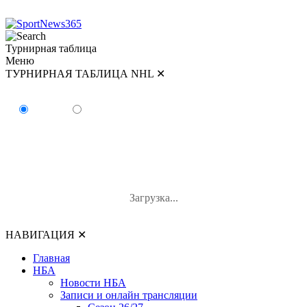
Турнирная таблица
Меню
ТУРНИРНАЯ ТАБЛИЦА NHL
✕
ТУРНИРНАЯ ТАБЛИЦА NHL
Восток
Запад
#
Команда
И
В-П-ОТ
О
Загрузка...
НАВИГАЦИЯ
✕
Главная
НБА
Новости НБА
Записи и онлайн трансляции