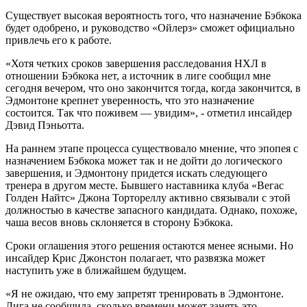
Существует высокая вероятность того, что назначение Бэбкока
будет одобрено, и руководство «Ойлерз» сможет официально
привлечь его к работе.
«Хотя четких сроков завершения расследования НХЛ в
отношении Бэбкока нет, а источник в лиге сообщил мне
сегодня вечером, что оно закончится тогда, когда закончится, в
Эдмонтоне крепнет уверенность, что это назначение
состоится. Так что поживем — увидим», - отметил инсайдер
Дэвид Пэньотта.
На раннем этапе процесса существовало мнение, что эпопея с
назначением Бэбкока может так и не дойти до логического
завершения, и Эдмонтону придется искать следующего
тренера в другом месте. Бывшего наставника клуба «Вегас
Голден Найтс» Джона Тортореллу активно связывали с этой
должностью в качестве запасного кандидата. Однако, похоже,
чаша весов вновь склоняется в сторону Бэбкока.
Сроки оглашения этого решения остаются менее ясными. Но
инсайдер Крис Джонстон полагает, что развязка может
наступить уже в ближайшем будущем.
«Я не ожидаю, что ему запретят тренировать в Эдмонтоне.
Лига не сообщила, сколько времени может занять это