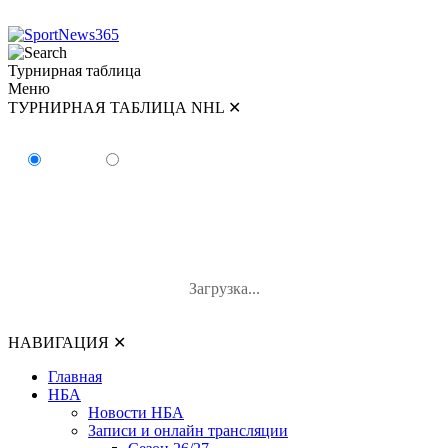
Турнирная таблица
Меню
ТУРНИРНАЯ ТАБЛИЦА NHL
✕
ТУРНИРНАЯ ТАБЛИЦА NHL
Восток
Запад
#
Команда
И
В-П-ОТ
О
Загрузка...
НАВИГАЦИЯ
✕
Главная
НБА
Новости НБА
Записи и онлайн трансляции