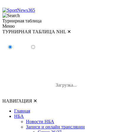
Турнирная таблица
Меню
ТУРНИРНАЯ ТАБЛИЦА NHL
✕
ТУРНИРНАЯ ТАБЛИЦА NHL
Восток
Запад
#
Команда
И
В-П-ОТ
О
Загрузка...
НАВИГАЦИЯ
✕
Главная
НБА
Новости НБА
Записи и онлайн трансляции