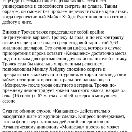
Еще один весомый плюс Барзала заключается в его
универсализме и способности сыграть на фланге. Таким
образом, он сможет без проблем переместиться на край атаки,
когда перспективный Майкл Хэйдж будет полностью готов к
дебюту в лиге.
Винсент Трочек также представляет собой крайне
интригующий вариант. Трочеку 32 года, и по его контракту
остается еще три сезона со среднегодовой зарплатой 5,63
миллиона долларов. Это отличная цифра, которая в случае
приобретения игрока оставит «Канадиенс» достаточно места
под потолком для приглашения других исполнителей в атаку.
Трочек стал бы идеальным временным решением,
позволяющим Майклу Хэйджу спокойно созреть и
превратиться в хоккеиста топ-уровня, который впоследствии
займет позицию второго центрального нападающего
«Монреаля» после ухода опытного ветерана. Трочек по-
прежнему демонстрирует хоккей высокого класса, набрав 53
очка (16 голов) в 67 матчах за «Рейнджерс» в минувшем
сезоне.
Судя по обилию слухов, «Канадиенс» действительно
находятся в шаге от крупной сделки. Кипреос подчеркивает,
что на фоне сверхактивных действий соперников по
Атлантическому дивизиону «Монреаль» просто не может