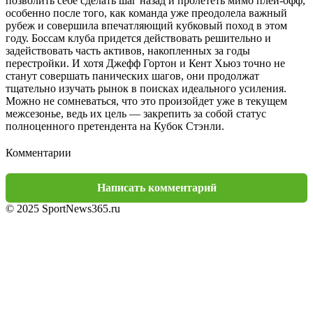
позволить себе сделать шаг назад и пролететь мимо плей-офф,
особенно после того, как команда уже преодолела важный
рубеж и совершила впечатляющий кубковый поход в этом
году. Боссам клуба придется действовать решительно и
задействовать часть активов, накопленных за годы
перестройки. И хотя Джефф Гортон и Кент Хьюз точно не
станут совершать панических шагов, они продолжат
тщательно изучать рынок в поисках идеального усиления.
Можно не сомневаться, что это произойдет уже в текущем
межсезонье, ведь их цель — закрепить за собой статус
полноценного претендента на Кубок Стэнли.
Комментарии
Написать комментарий
© 2025 SportNews365.ru