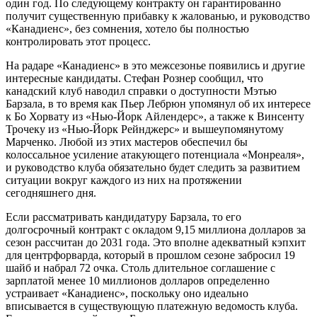
один год. По следующему контракту он гарантированно
получит существенную прибавку к жалованью, и руководство
«Канадиенс», без сомнения, хотело бы полностью
контролировать этот процесс.
На радаре «Канадиенс» в это межсезонье появились и другие
интересные кандидаты. Стефан Рознер сообщил, что
канадский клуб наводил справки о доступности Мэтью
Барзала, в то время как Пьер Лебрюн упомянул об их интересе
к Бо Хорвату из «Нью-Йорк Айлендерс», а также к Винсенту
Трочеку из «Нью-Йорк Рейнджерс» и вышеупомянутому
Марченко. Любой из этих мастеров обеспечил бы
колоссальное усиление атакующего потенциала «Монреаля»,
и руководство клуба обязательно будет следить за развитием
ситуации вокруг каждого из них на протяжении
сегодняшнего дня.
Если рассматривать кандидатуру Барзала, то его
долгосрочный контракт с окладом 9,15 миллиона долларов за
сезон рассчитан до 2031 года. Это вполне адекватный кэпхит
для центрфорварда, который в прошлом сезоне забросил 19
шайб и набрал 72 очка. Столь длительное соглашение с
зарплатой менее 10 миллионов долларов определенно
устраивает «Канадиенс», поскольку оно идеально
вписывается в существующую платежную ведомость клуба.