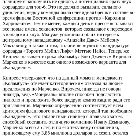
планируют заполучить не одного, а потенциально сразу двух
форвардов для топ-6. Это не должно вызывать сильного
удивления, ведь у команды была очевидная брешь в составе во
время финала Восточной конференции против «Каролина
Харрикейнз». Тем не менее, каждый день в прессе всплывают
все новые имена хоккеистов, которых связывают с переходом
в канадский клуб. Мы уже упоминали об их интересе к
центральному нападающему «Анахайм Дакс» Мейсону
Мактавишу, а также о том, что они вернулись к кандидатуре
форварда «Торонто Мэйпл Лифс» Мэттью Найса. Теперь же
Кипреос называет игрока «Коламбус Блю Джекетс» Кирилла
Марченко в качестве еще одного возможного варианта для
«Канадиенс».
Кипреос утверждает, что на данный момент менеджмент
«Коламбуса» отвечает категорическим отказом на любые
предложения по Марченко. Впрочем, никогда не говори
никогда, ведь «Монреаль» вполне способен подсластить
пилюлю и предложить более щедрую компенсацию ради его
приглашения. Марченко определенно соответствует всем
критериям флангового нападающего, который так необходим
«Канадиенс». Это габаритный снайпер с правым хватом,
способный составить отличную компанию Ивану Демидову.
Марченко всего 25 лет, и по его текущему соглашению,
приносящему ему 3,85 миллиона долларов за сезон, остался