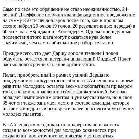
Само по себе это обращение не стало неожиданностью. 24-
летний Джефферис получил квалификационное предложение
на сумму 850 тысяч долларов после того, как в прошлом
сезоне набрал 29 очков (9 голов, 20 результативных передач) в
60 матчах за «Бриджпорт Айлендерс». Однако процедурные
последствия этого шага могут оказаться куда более
значимыми, чем само арбитражное разбирательство.
Прежде всего, это дает Даршу дополнительный повод
обдумать, остается ли ветеран-нападающий Ондржей Палат
частью долгосрочных планов организации.
Палат, приобретенный в рамках усилий Дарша по
поддержанию конкурентоспособности «Айлендерс» на время
развития молодежи, остается весьма любопытным примером
того, в каком направлении сейчас движется клуб. Ветеран
обладает чемпионским опытом и универсализмом, но в свои
35 лет он также занимает место в составе команды, которая
пытается внедрить в основу все более перспективную группу
молодых талантов.
В «Айлендерс» неоднократно подчеркивали важность
создания возможностей для молодых хоккеистов при
сохранении достаточного количества мастеровитых