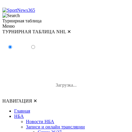
Турнирная таблица
Меню
ТУРНИРНАЯ ТАБЛИЦА NHL
✕
ТУРНИРНАЯ ТАБЛИЦА NHL
Восток
Запад
#
Команда
И
В-П-ОТ
О
Загрузка...
НАВИГАЦИЯ
✕
Главная
НБА
Новости НБА
Записи и онлайн трансляции