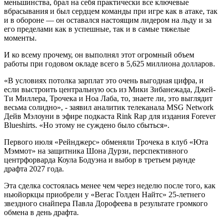
меньшинства, брал на себя практически все ключевые
вбрасывания и был сердцем команды при игре как в атаке, так
и в обороне — он оставался настоящим лидером на льду и за
его пределами как в успешные, так и в самые тяжелые
моменты.
И ко всему прочему, он выполнял этот огромный объем
работы при годовом окладе всего в 5,625 миллиона долларов.
«В условиях потолка зарплат это очень выгодная цифра, и
если выстроить центральную ось из Мики Зибанежада, Джей-
Ти Миллера, Трочека и Ноа Лаба, то, знаете ли, это выглядит
весьма солидно», - заявил аналитик телеканала MSG Network
Дейв Мэлоуни в эфире подкаста Rink Rap для издания Forever
Blueshirts. «Но этому не суждено было сбыться».
Первого июля «Рейнджерс» обменяли Трочека в клуб «Юта
Мэммот» на защитника Шона Дурзи, перспективного
центрфорварда Коула Бодуэна и выбор в третьем раунде
драфта 2027 года.
Эта сделка состоялась менее чем через неделю после того, как
ньюйоркцы приобрели у «Вегас Голден Найтс» 25-летнего
звездного снайпера Павла Дорофеева в результате громкого
обмена в день драфта.