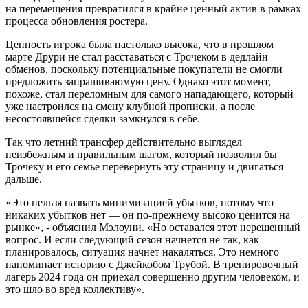
на перемещения превратился в крайне ценный актив в рамках
процесса обновления ростера.
Ценность игрока была настолько высока, что в прошлом
марте Друри не стал расставаться с Трочеком в дедлайн
обменов, поскольку потенциальные покупатели не смогли
предложить запрашиваюмую цену. Однако этот момент,
похоже, стал переломным для самого нападающего, который
уже настроился на смену клубной прописки, а после
несостоявшейся сделки замкнулся в себе.
Так что летний трансфер действительно выглядел
неизбежным и правильным шагом, который позволил бы
Трочеку и его семье перевернуть эту страницу и двигаться
дальше.
«Это нельзя назвать минимизацией убытков, потому что
никаких убытков нет — он по-прежнему высоко ценится на
рынке», - объяснил Мэлоуни. «Но оставался этот нерешенный
вопрос. И если следующий сезон начнется не так, как
планировалось, ситуация начнет накаляться. Это немного
напоминает историю с Джейкобом Трубой. В тренировочный
лагерь 2024 года он приехал совершенно другим человеком, и
это шло во вред коллективу».