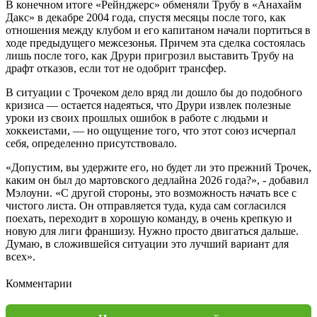
В конечном итоге «Рейнджерс» обменяли Трубу в «Анахайм
Дакс» в декабре 2004 года, спустя месяцы после того, как
отношения между клубом и его капитаном начали портиться в
ходе предыдущего межсезонья. Причем эта сделка состоялась
лишь после того, как Друри пригрозил выставить Трубу на
драфт отказов, если тот не одобрит трансфер.
В ситуации с Трочеком дело вряд ли дошло бы до подобного
кризиса — остается надеяться, что Друри извлек полезные
уроки из своих прошлых ошибок в работе с людьми и
хоккеистами, — но ощущение того, что этот союз исчерпал
себя, определенно присутствовало.
«Допустим, вы удержите его, но будет ли это прежний Трочек,
каким он был до мартовского дедлайна 2026 года?», - добавил
Мэлоуни. «С другой стороны, это возможность начать все с
чистого листа. Он отправляется туда, куда сам согласился
поехать, переходит в хорошую команду, в очень крепкую и
новую для лиги франшизу. Нужно просто двигаться дальше.
Думаю, в сложившейся ситуации это лучший вариант для
всех».
Комментарии