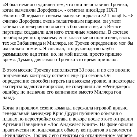
«Я был немного удивлен тем, что они не оставили Трочека,
когда выменяли Дорофеева», - отметил инсайдер НХЛ
Эллиотт Фридман в свежем выпуске подкаста 32 Thoughts. «Я
считаю Дорофеева очень талантливым парнем, он умеет
забивать и невероятно опасен в большинстве, а в Вегасе
партнеры создавали для него отличные моменты. В составе
ньюйоркцев по-прежнему есть классные исполнители, взять
тех же Зибанежада и Миллера, но Трочек определенно мог бы
им сильно помочь. Я слышал, что руководство клуба
размышляло над этим, но, на мой взгляд, просто пришло
время. Думаю, для самого Трочека это время пришло».
В этом месяце Трочеку исполняется 33 года, и по его вполне
подъемному контракту остается еще три сезона. Он
определенно способен играть на высоком уровне, и некоторые
эксперты задаются вопросом, не совершили ли «Рейнджерс»
ошибку, не назначив его капитаном вместо Миллера год
назад.
Когда в прошлом сезоне команда пережила игровой кризис,
генеральный менеджер Крис Друри публично объявил о
планах по перестройке состава и вскоре после этого отправил
Артемия Панарина в «Лос-Анджелес Кингз». На фоне обилия
практически не подлежащих обмену контрактов в ведомости
«Рейнджерс», Трочек с его пунктом об ограниченном запрете