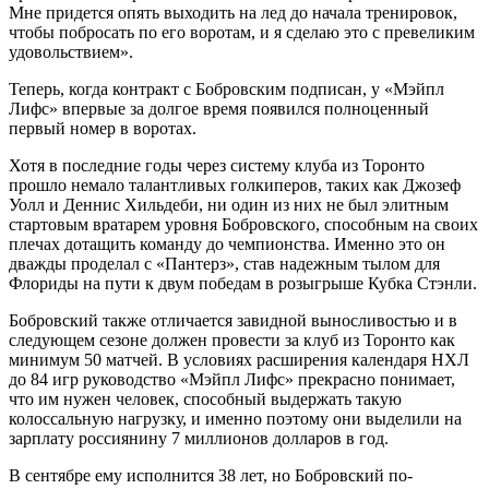
Мне придется опять выходить на лед до начала тренировок,
чтобы побросать по его воротам, и я сделаю это с превеликим
удовольствием».
Теперь, когда контракт с Бобровским подписан, у «Мэйпл
Лифс» впервые за долгое время появился полноценный
первый номер в воротах.
Хотя в последние годы через систему клуба из Торонто
прошло немало талантливых голкиперов, таких как Джозеф
Уолл и Деннис Хильдеби, ни один из них не был элитным
стартовым вратарем уровня Бобровского, способным на своих
плечах дотащить команду до чемпионства. Именно это он
дважды проделал с «Пантерз», став надежным тылом для
Флориды на пути к двум победам в розыгрыше Кубка Стэнли.
Бобровский также отличается завидной выносливостью и в
следующем сезоне должен провести за клуб из Торонто как
минимум 50 матчей. В условиях расширения календаря НХЛ
до 84 игр руководство «Мэйпл Лифс» прекрасно понимает,
что им нужен человек, способный выдержать такую
колоссальную нагрузку, и именно поэтому они выделили на
зарплату россиянину 7 миллионов долларов в год.
В сентябре ему исполнится 38 лет, но Бобровский по-