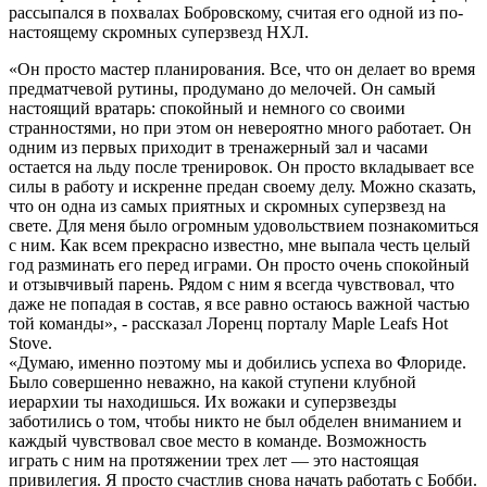
рассыпался в похвалах Бобровскому, считая его одной из по-
настоящему скромных суперзвезд НХЛ.
«Он просто мастер планирования. Все, что он делает во время
предматчевой рутины, продумано до мелочей. Он самый
настоящий вратарь: спокойный и немного со своими
странностями, но при этом он невероятно много работает. Он
одним из первых приходит в тренажерный зал и часами
остается на льду после тренировок. Он просто вкладывает все
силы в работу и искренне предан своему делу. Можно сказать,
что он одна из самых приятных и скромных суперзвезд на
свете. Для меня было огромным удовольствием познакомиться
с ним. Как всем прекрасно известно, мне выпала честь целый
год разминать его перед играми. Он просто очень спокойный
и отзывчивый парень. Рядом с ним я всегда чувствовал, что
даже не попадая в состав, я все равно остаюсь важной частью
той команды», - рассказал Лоренц порталу Maple Leafs Hot
Stove.
«Думаю, именно поэтому мы и добились успеха во Флориде.
Было совершенно неважно, на какой ступени клубной
иерархии ты находишься. Их вожаки и суперзвезды
заботились о том, чтобы никто не был обделен вниманием и
каждый чувствовал свое место в команде. Возможность
играть с ним на протяжении трех лет — это настоящая
привилегия. Я просто счастлив снова начать работать с Бобби.