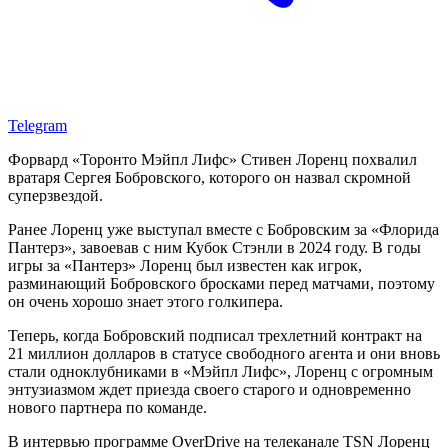
Telegram
Форвард «Торонто Мэйпл Лифс» Стивен Лоренц похвалил
вратаря Сергея Бобровского, которого он назвал скромной
суперзвездой.
Ранее Лоренц уже выступал вместе с Бобровским за «Флорида
Пантерз», завоевав с ним Кубок Стэнли в 2024 году. В годы
игры за «Пантерз» Лоренц был известен как игрок,
разминающий Бобровского бросками перед матчами, поэтому
он очень хорошо знает этого голкипера.
Теперь, когда Бобровский подписал трехлетний контракт на
21 миллион долларов в статусе свободного агента и они вновь
стали одноклубниками в «Мэйпл Лифс», Лоренц с огромным
энтузиазмом ждет приезда своего старого и одновременно
нового партнера по команде.
В интервью программе OverDrive на телеканале TSN Лоренц