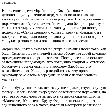
таблице.
В последнее время «Брайтон энд Хоув Альбион»
демонстрирует уверенную игру, что позволило команде
вплотную приблизиться к зоне еврокубков. После домашнего
поражения от «Арсенала» «чайки» выдали беспроигрышную
серию из четырех матчей, включающую в себя три победы
подряд над «Сандерлендом», «Ливерпулем» и «Бернли», а в
воскресенье вырвали воодушевляющую ничью на последних
минутах, разбив сердца болельщикам «Тоттенхэма».
Жоржиньо Рюттер оказался в центре внимания после того, как
Хави Симонс в драматичной манере обеспечил своей команде
преимущество в концовке встречи. Последнее слово осталось
за немецким нападающим, что погрузило стадион «Тоттенхэм
Хотспур» в весьма мрачную атмосферу. Заработав это
важнейшее очко, Хюрцелер подойдет к матчу против
буксующего «Челси» в середине недели с непоколебимой
уверенностью.
Слово «буксующий» как нельзя лучше характеризует текущую
форму «Челси» после очередного болезненного поражения, на
этот раз от конкурентов за место в четверке сильнейших из
«Манчестер Юнайтед». Бруну Фернандеш стал творцом
единственного гола в матче, который мастерски реализовал