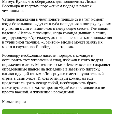
Матеус Кунья, что обернулось для подопечных Лиама
Росеньора четвертым поражением подряд в рамках
чемпионата.
Четыре поражения в чемпионате пришлись на тот момент,
когда болельщики ждут от клуба попадания в пятерку лучших
и участия в Лиге чемпионов в следующем сезоне. Учитывая
падение «Челси» с позиций, когда команда дышала в спину
лидирующему «Арсеналу», до нынешнего шаткого положения
в турнирной таблице, «Брайтон» вполне может занять их
место в случае своей победы во вторник.
Росеньору необходимо навести порядок в команде и
остановить этот ужасающий спад, избежав пятого подряд
поражения в лиге. Математически «Челси» все еще сохраняет
определенные шансы на попадание в заветную пятерку,
однако идущий пятым «Ливерпуль» имеет внушительный
отрыв в семь очков. И хотя этим двум командам еще
предстоит сыграть между собой, необходимость брать
максимум очков в матче против «Брайтона» становится не
просто важной, а жизненно необходимой.
Комментарии