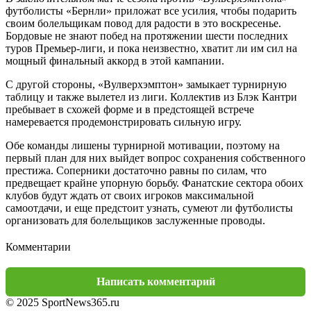
футболисты «Бернли» приложат все усилия, чтобы подарить
своим болельщикам повод для радости в это воскресенье.
Бордовые не знают побед на протяжении шести последних
туров Премьер-лиги, и пока неизвестно, хватит ли им сил на
мощный финальный аккорд в этой кампании.
С другой стороны, «Вулверхэмптон» замыкает турнирную
таблицу и также вылетел из лиги. Коллектив из Блэк Кантри
пребывает в схожей форме и в предстоящей встрече
намеревается продемонстрировать сильную игру.
Обе команды лишены турнирной мотивации, поэтому на
первый план для них выйдет вопрос сохранения собственного
престижа. Соперники достаточно равны по силам, что
предвещает крайне упорную борьбу. Фанатские сектора обоих
клубов будут ждать от своих игроков максимальной
самоотдачи, и еще предстоит узнать, сумеют ли футболисты
организовать для болельщиков заслуженные проводы.
Комментарии
Написать комментарий
© 2025 SportNews365.ru