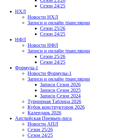
Сезон 25/26
Сезон 24/25
НХЛ
Новости НХЛ
Записи и онлайн трансляции
Сезон 25/26
Сезон 24/25
НФЛ
Новости НФЛ
Записи и онлайн трансляции
Сезон 25/26
Сезон 24/25
Формула-1
Новости Формулы-1
Записи и онлайн трансляции
Записи Сезон 2026
Записи Сезон 2025
Записи Сезон 2024
Турнирная Таблица 2026
Кубок конструкторов 2026
Календарь 2026
Английская Премьер-лига
Новости АПЛ
Сезон 25/26
Сезон 24/25