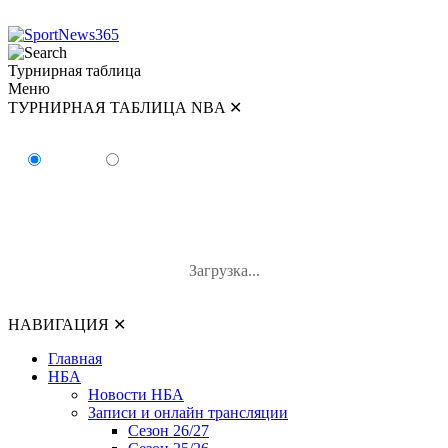
Турнирная таблица
Меню
ТУРНИРНАЯ ТАБЛИЦА NBA
✕
ТУРНИРНАЯ ТАБЛИЦА NBA
Восток
Запад
#
Команда
В-П
В%
Загрузка...
НАВИГАЦИЯ
✕
Главная
НБА
Новости НБА
Записи и онлайн трансляции
Сезон 26/27