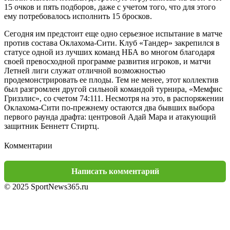
15 очков и пять подборов, даже с учетом того, что для этого
ему потребовалось исполнить 15 бросков.
Сегодня им предстоит еще одно серьезное испытание в матче
против состава Оклахома-Сити. Клуб «Тандер» закрепился в
статусе одной из лучших команд НБА во многом благодаря
своей превосходной программе развития игроков, и матчи
Летней лиги служат отличной возможностью
продемонстрировать ее плоды. Тем не менее, этот коллектив
был разгромлен другой сильной командой турнира, «Мемфис
Гриззлис», со счетом 74:111. Несмотря на это, в распоряжении
Оклахома-Сити по-прежнему остаются два бывших выбора
первого раунда драфта: центровой Адай Мара и атакующий
защитник Беннетт Стиртц.
Комментарии
Написать комментарий
© 2025 SportNews365.ru