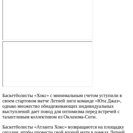
Баскетболисты «Хокс» с минимальным счетом уступили в
своем стартовом матче Летней лиги команде «Юта Джаз»,
однако множество обнадеживающих индивидуальных
выступлений дает повод для оптимизма перед встречей с
талантливым коллективом из Оклахома-Сити.
Баскетболисты «Атланта Хокс» возвращаются на площадку
сегодня, чтобы провести свой второй матч в рамках Летней