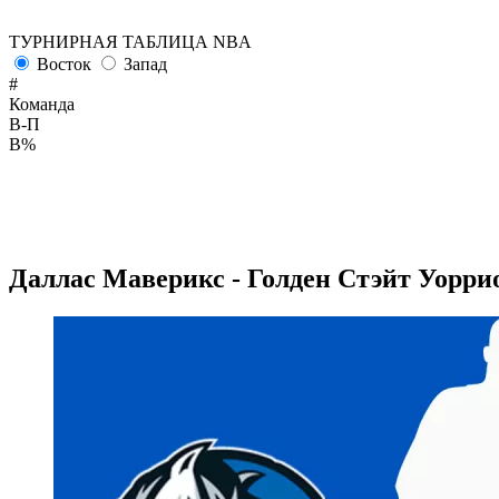
ТУРНИРНАЯ ТАБЛИЦА NBA
Восток
Запад
#
Команда
В-П
В%
Даллас Маверикс - Голден Стэйт Уоррио