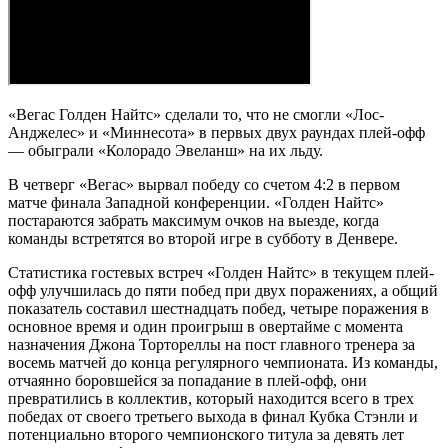
«Вегас Голден Найтс» сделали то, что не смогли «Лос-
Анджелес» и «Миннесота» в первых двух раундах плей-офф
— обыграли «Колорадо Эвеланш» на их льду.
В четверг «Вегас» вырвал победу со счетом 4:2 в первом
матче финала Западной конференции. «Голден Найтс»
постараются забрать максимум очков на выезде, когда
команды встретятся во второй игре в субботу в Денвере.
Статистика гостевых встреч «Голден Найтс» в текущем плей-
офф улучшилась до пяти побед при двух поражениях, а общий
показатель составил шестнадцать побед, четыре поражения в
основное время и один проигрыш в овертайме с момента
назначения Джона Тортореллы на пост главного тренера за
восемь матчей до конца регулярного чемпионата. Из команды,
отчаянно боровшейся за попадание в плей-офф, они
превратились в коллектив, который находится всего в трех
победах от своего третьего выхода в финал Кубка Стэнли и
потенциально второго чемпионского титула за девять лет