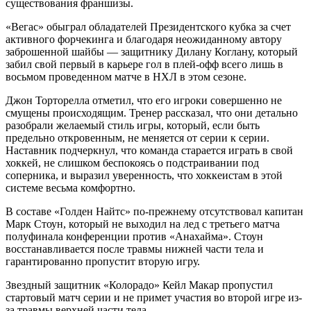
существования франшизы.
«Вегас» обыграл обладателей Президентского кубка за счет
активного форчекинга и благодаря неожиданному автору
заброшенной шайбы — защитнику Дилану Коглану, который
забил свой первый в карьере гол в плей-офф всего лишь в
восьмом проведенном матче в НХЛ в этом сезоне.
Джон Торторелла отметил, что его игроки совершенно не
смущены происходящим. Тренер рассказал, что они детально
разобрали желаемый стиль игры, который, если быть
предельно откровенным, не меняется от серии к серии.
Наставник подчеркнул, что команда старается играть в свой
хоккей, не слишком беспокоясь о подстраивании под
соперника, и выразил уверенность, что хоккеистам в этой
системе весьма комфортно.
В составе «Голден Найтс» по-прежнему отсутствовал капитан
Марк Стоун, который не выходил на лед с третьего матча
полуфинала конференции против «Анахайма». Стоун
восстанавливается после травмы нижней части тела и
гарантированно пропустит вторую игру.
Звездный защитник «Колорадо» Кейл Макар пропустил
стартовый матч серии и не примет участия во второй игре из-
за травмы верхней части тела.