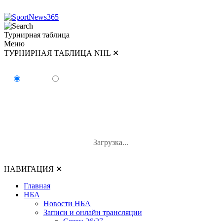
Турнирная таблица
Меню
ТУРНИРНАЯ ТАБЛИЦА NHL
✕
ТУРНИРНАЯ ТАБЛИЦА NHL
Восток
Запад
#
Команда
И
В-П-ОТ
О
Загрузка...
НАВИГАЦИЯ
✕
Главная
НБА
Новости НБА
Записи и онлайн трансляции