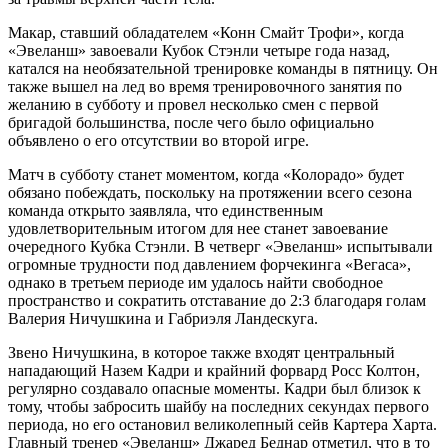
Макар, ставший обладателем «Конн Смайт Трофи», когда
«Эвеланш» завоевали Кубок Стэнли четыре года назад,
катался на необязательной тренировке команды в пятницу. Он
также вышел на лед во время тренировочного занятия по
желанию в субботу и провел несколько смен с первой
бригадой большинства, после чего было официально
объявлено о его отсутствии во второй игре.
Матч в субботу станет моментом, когда «Колорадо» будет
обязано побеждать, поскольку на протяжении всего сезона
команда открыто заявляла, что единственным
удовлетворительным итогом для нее станет завоевание
очередного Кубка Стэнли. В четверг «Эвеланш» испытывали
огромные трудности под давлением форчекинга «Вегаса»,
однако в третьем периоде им удалось найти свободное
пространство и сократить отставание до 2:3 благодаря голам
Валерия Ничушкина и Габриэля Ландескуга.
Звено Ничушкина, в которое также входят центральный
нападающий Назем Кадри и крайний форвард Росс Колтон,
регулярно создавало опасные моменты. Кадри был близок к
тому, чтобы забросить шайбу на последних секундах первого
периода, но его остановил великолепный сейв Картера Харта.
Главный тренер «Эвеланш» Джаред Беднар отметил, что в то