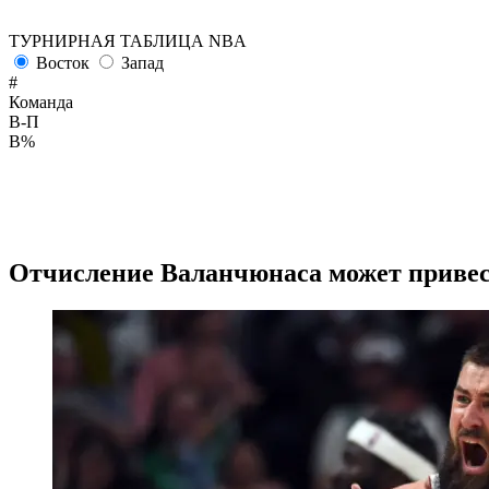
ТУРНИРНАЯ ТАБЛИЦА NBA
Восток
Запад
#
Команда
В-П
В%
Отчисление Валанчюнаса может привест